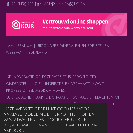
s
a
c
k
n
Delen
Deel
Share
Pinnen
Delen
t
t
e
T
t
a
s
b
o
e
g
A
o
k
r
r
p
o
e
a
p
k
s
m
t
Lamineralium | Bijzondere mineralen en edelstenen
webshop Nederland
De informatie op deze website is bedoeld ter
ondersteuning en inspiratie, en vervangt nooit
professioneel medisch advies.
Luister altijd naar je lichaam en schakel bij klachten of
twijfel je arts of behandelaar in. Zelfzorg en medische
Deze website gebruikt cookies voor
zorg mogen elkaar juist versterken. 💜
analyse-doeleinden en/of het tonen
van advertenties. Door gebruik te
blijven maken van de site gaat u hiermee
Alle getoonde prijzen zijn incl. 21% btw
akkoord.