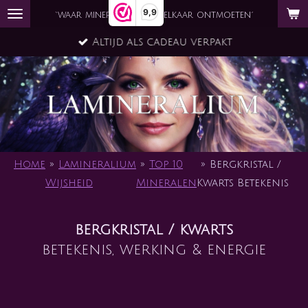
9,9
Ga
`waar mineraal en ziel elkaar ontmoeten´
direct
Altijd als cadeau verpakt
naar
de
hoofdinhoud
Home
»
Lamineralium
»
Top 10
»
Bergkristal /
Wijsheid
Mineralen
Kwarts Betekenis
bergkristal / kwarts
betekenis, werking & energie