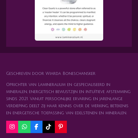
Geschreven door Wiarda Boneschansker
Oprichter van Lamineralium en gespecialiseerd in
mineralen, energetisch bewustzijn en intuïtieve afstemming
sinds 2021. Vanuit persoonlijke ervaring en jarenlange
verdieping deelt zij haar kennis over de werking, betekenis
en energetische toepassing van edelstenen en mineralen.
I
W
F
T
P
n
h
a
i
i