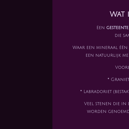
Wat i
Een
gesteente
die s
Waar een mineraal één v
een natuurlijk me
Voorb
* Graniet
* Labradoriet (best
Veel stenen die in
worden genoemd, z