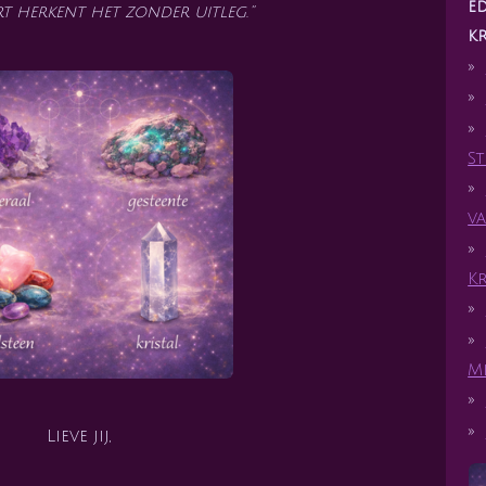
ed
rt herkent het zonder uitleg.”
kr
S
v
K
M
Lieve jij,