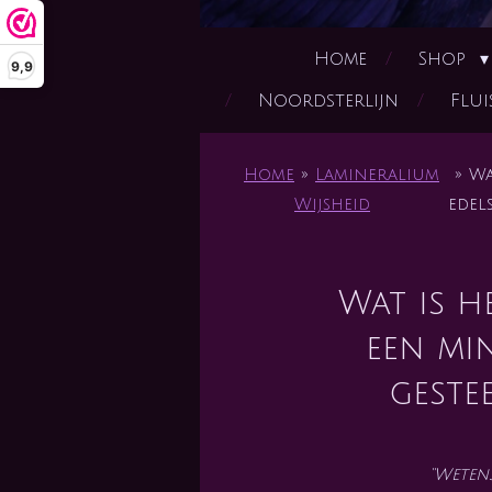
Home
Shop
9,9
Noordsterlijn
Flui
Home
»
Lamineralium
»
Wa
Wijsheid
edels
Wat is h
een min
geste
“Weten