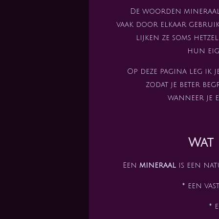
De woorden mineraal, 
vaak door elkaar gebruikt
lijken ze soms hetze
hun eig
Op deze pagina leg ik j
zodat je beter beg
wanneer je e
Wat 
Een
mineraal
is een nat
* een va
* 