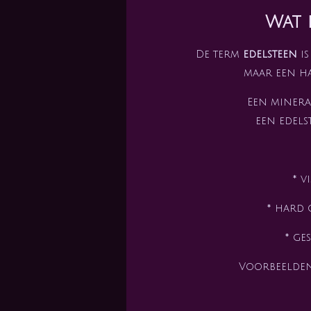
Wat i
De term
edelsteen
is
maar een h
Een minera
een edel
* v
* hard 
* ge
Voorbeelden 