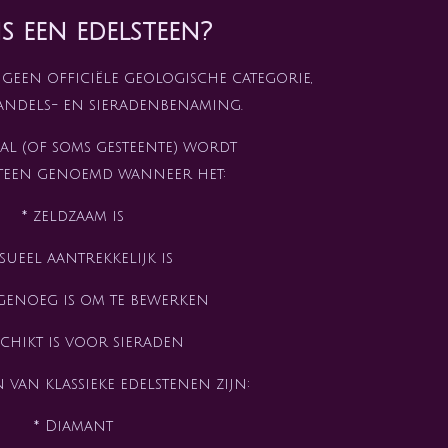
s een edelsteen?
 geen officiële geologische categorie,
andels- en sieradenbenaming.
al (of soms gesteente) wordt
steen genoemd wanneer het:
* zeldzaam is
isueel aantrekkelijk is
genoeg is om te bewerken
schikt is voor sieraden
van klassieke edelstenen zijn:
* Diamant