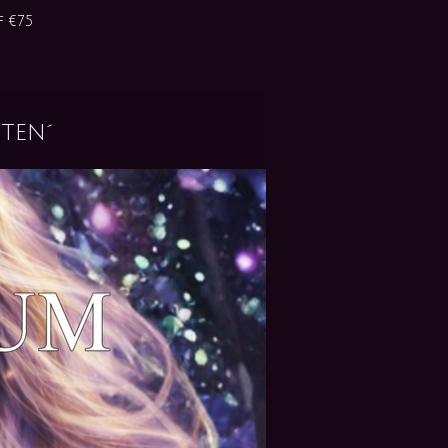
 €75
ten´