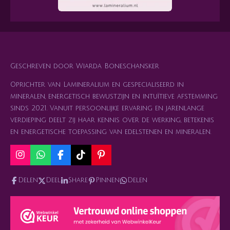
Geschreven door Wiarda Boneschansker
Oprichter van Lamineralium en gespecialiseerd in
mineralen, energetisch bewustzijn en intuïtieve afstemming
sinds 2021. Vanuit persoonlijke ervaring en jarenlange
verdieping deelt zij haar kennis over de werking, betekenis
en energetische toepassing van edelstenen en mineralen.
I
W
F
T
P
n
h
a
i
i
s
a
c
k
n
Delen
Deel
Share
Pinnen
Delen
t
t
e
T
t
a
s
b
o
e
g
A
o
k
r
r
p
o
e
a
p
k
s