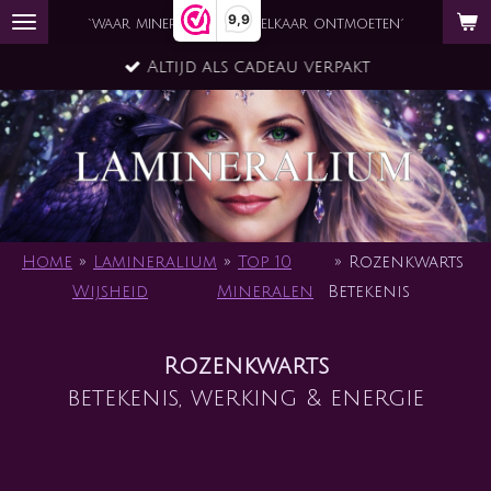
9,9
Ga
`waar mineraal en ziel elkaar ontmoeten´
direct
Altijd als cadeau verpakt
naar
de
hoofdinhoud
Home
»
Lamineralium
»
Top 10
»
Rozenkwarts
Wijsheid
Mineralen
Betekenis
Rozenkwarts
betekenis, werking & energie