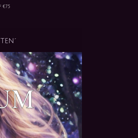
 €75
ten´