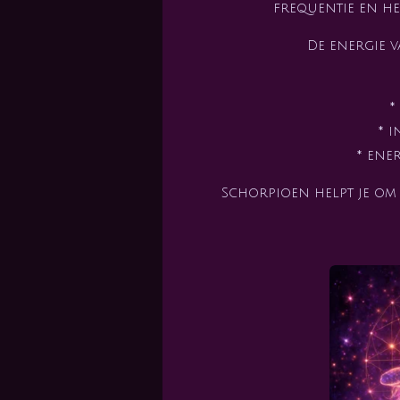
frequentie en he
De energie 
*
* i
* ene
Schorpioen helpt je om