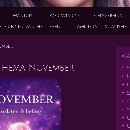
Mandjes
Over Wiarda
Zielsverhaal
steringen van het leven
Lamineralium Wijshe
ember
Ma
hema November
M
J
F
M
A
M
J
J