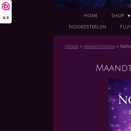
Home
Shop
9,9
Noordsterlijn
Flui
Home
»
Maandthema
»
Nov
Maandt