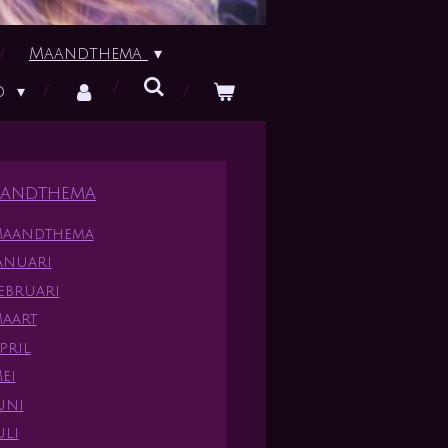
Maandthema
id
andthema
aandthema
anuari
ebruari
aart
pril
ei
uni
uli