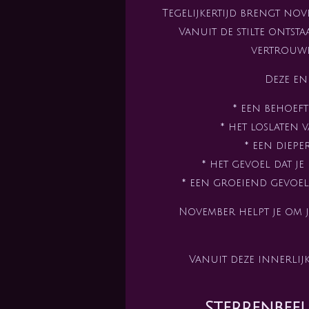
Tegelijkertijd brengt no
Vanuit de stilte ontst
vertrouwen
Deze en
* een behoeft
* het loslaten
* een diepe
* het gevoel dat je
* een groeiend gevoe
November helpt je om j
Vanuit deze innerlijke
Sterrenbee