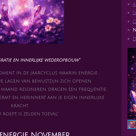
A
S
O
N
D
gratie en innerlijke wederopbouw"
moment in de jaarcyclus waarin energie
e lagen van bewustzijn zich openen.
e maand resoneren, dragen een frequentie
ermt en herinnert aan je eigen innerlijke
kracht.
 roept, is zelden toeval".
nergie November