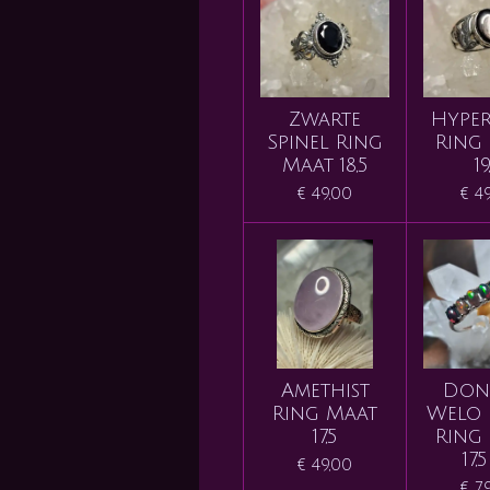
Zwarte
Hyper
Spinel Ring
Ring
Maat 18,5
19
€ 49,00
€ 4
Amethist
Don
Ring Maat
Welo 
17,5
Ring
17,5
€ 49,00
€ 7