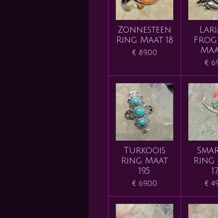
Zonnesteen
Lar
Ring Maat 18
Frog
Maa
€ 89,00
€ 6
Turkoois
Sma
Ring Maat
Ring
19,5
17
€ 69,00
€ 4