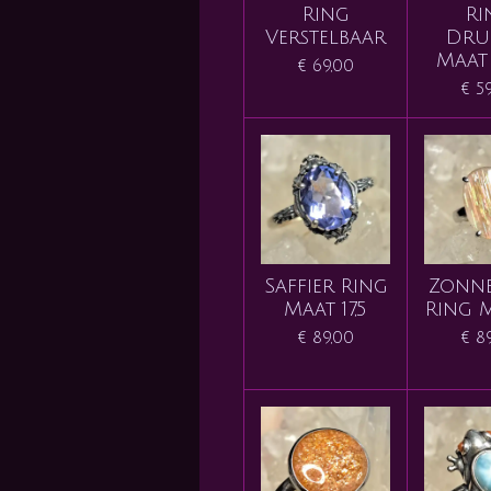
Ring
Ri
Verstelbaar
Dru
Maat 
€ 69,00
€ 5
Saffier Ring
Zonne
Maat 17,5
Ring M
€ 89,00
€ 8