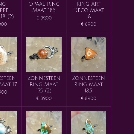
ng
Opaal Ring
Ring Art
ppel
Maat 18,5
Deco Maat
18 (2)
18
€ 99,00
9,00
€ 69,00
steen
Zonnesteen
Zonnesteen
aat 17
Ring Maat
Ring Maat
17,5 (2)
18,5
9,00
€ 39,00
€ 89,00