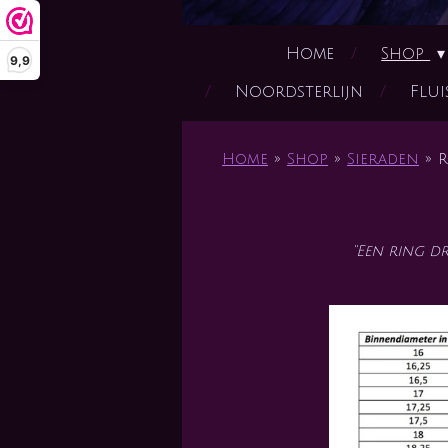
Home
Shop
9,9
Noordsterlijn
Flui
Home
»
Shop
»
Sieraden
»
R
“Een ring dr