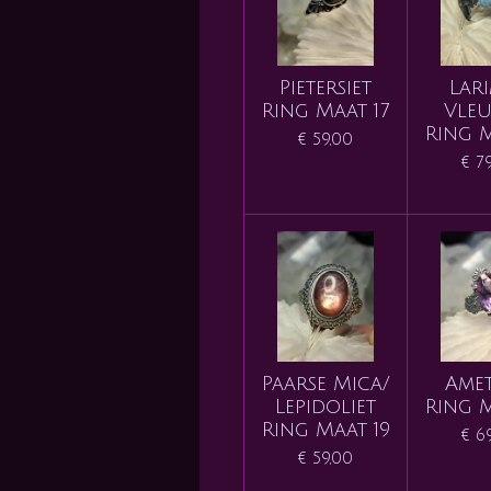
Pietersiet
Lar
Ring Maat 17
Vleu
Ring M
€ 59,00
€ 7
Paarse Mica/
Amet
Lepidoliet
Ring M
Ring Maat 19
€ 6
€ 59,00