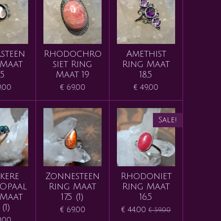
steen
Rhodochro
Amethist
 Maat
siet Ring
Ring Maat
,5
Maat 19
18,5
9,00
€ 69,00
€ 49,00
Sale!
kere
Zonnesteen
Rhodoniet
Opaal
Ring Maat
Ring Maat
 Maat
17,5 (1)
16,5
 (1)
€ 69,00
€ 44,00
€ 59,00
9,00