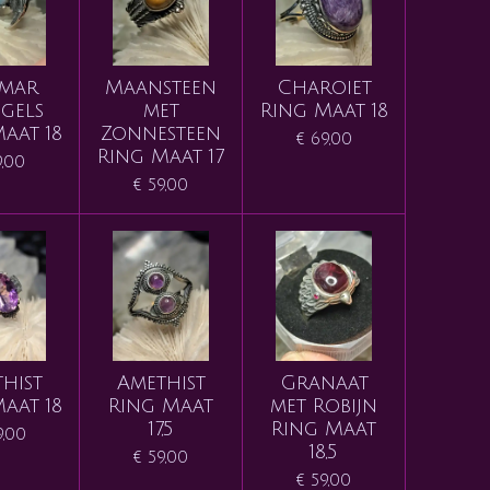
imar
Maansteen
Charoiet
gels
met
Ring Maat 18
aat 18
Zonnesteen
€ 69,00
Ring Maat 17
9,00
€ 59,00
hist
Amethist
Granaat
aat 18
Ring Maat
met Robijn
17,5
Ring Maat
9,00
18,5
€ 59,00
€ 59,00