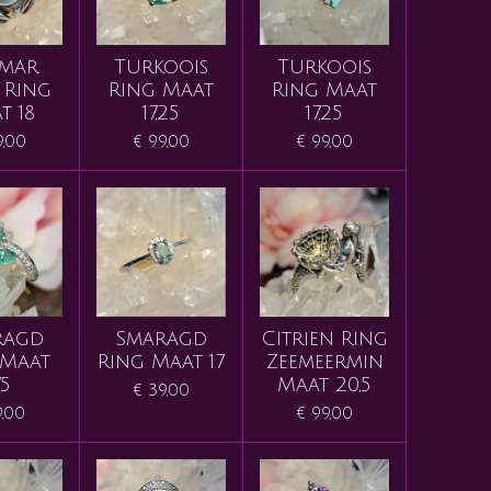
imar
Turkoois
Turkoois
 Ring
Ring Maat
Ring Maat
t 18
17,25
17,25
9,00
€ 99,00
€ 99,00
ragd
Smaragd
Citrien Ring
 Maat
Ring Maat 17
Zeemeermin
,5
Maat 20,5
€ 39,00
9,00
€ 99,00