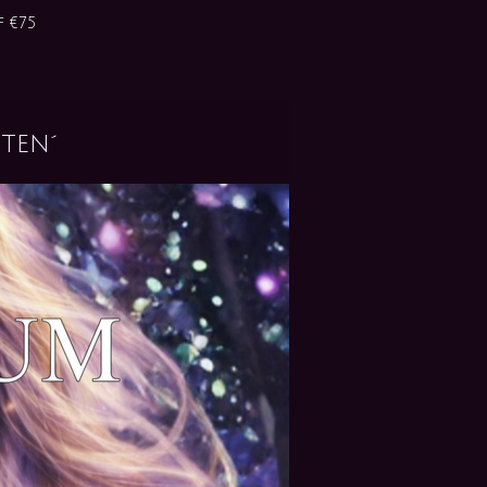
 €75
ten´