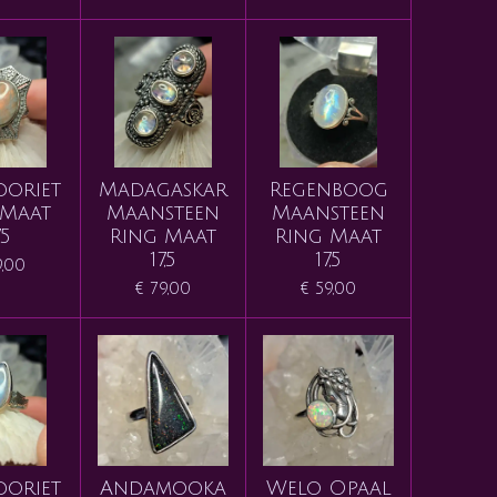
doriet
Madagaskar
Regenboog
 Maat
Maansteen
Maansteen
,5
Ring Maat
Ring Maat
17,5
17,5
9,00
€ 79,00
€ 59,00
doriet
Andamooka
Welo Opaal