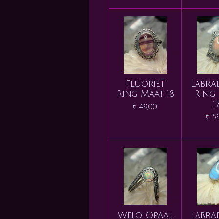
Fluoriet
Labra
Ring Maat 18
Ring
17
€ 49,00
€ 5
Welo Opaal
Labra