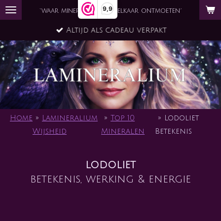
9,9
Ga
`waar mineraal en ziel elkaar ontmoeten´
direct
Altijd als cadeau verpakt
naar
de
hoofdinhoud
Home
»
Lamineralium
»
Top 10
»
Lodoliet
Wijsheid
Mineralen
Betekenis
lodoliet
betekenis, werking & energie