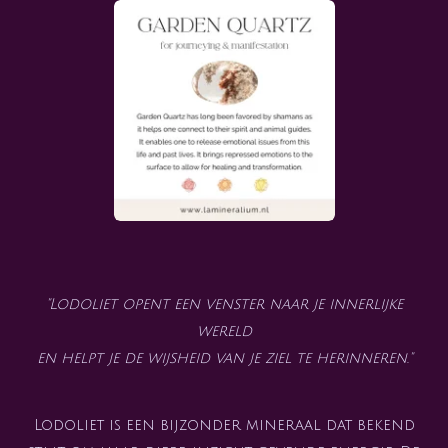
"Lodoliet opent een venster naar je innerlijke
wereld
en helpt je de wijsheid van je ziel te herinneren."
Lodoliet is een bijzonder mineraal dat bekend