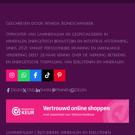
Geschreven door Wiarda Boneschansker
Oprichter van Lamineralium en gespecialiseerd in
mineralen, energetisch bewustzijn en intuïtieve afstemming
sinds 2021. Vanuit persoonlijke ervaring en jarenlange
verdieping deelt zij haar kennis over de werking, betekenis
en energetische toepassing van edelstenen en mineralen.
I
W
F
T
P
n
h
a
i
i
s
a
c
k
n
Delen
Deel
Share
Pinnen
Delen
t
t
e
T
t
a
s
b
o
e
g
A
o
k
r
r
p
o
e
a
p
k
s
m
t
Lamineralium | Bijzondere mineralen en edelstenen