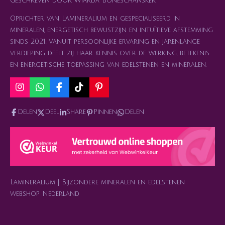
Geschreven door Wiarda Boneschansker
Oprichter van Lamineralium en gespecialiseerd in
mineralen, energetisch bewustzijn en intuïtieve afstemming
sinds 2021. Vanuit persoonlijke ervaring en jarenlange
verdieping deelt zij haar kennis over de werking, betekenis
en energetische toepassing van edelstenen en mineralen.
I
W
F
T
P
n
h
a
i
i
s
a
c
k
n
Delen
Deel
Share
Pinnen
Delen
t
t
e
T
t
a
s
b
o
e
g
A
o
k
r
r
p
o
e
a
p
k
s
m
t
Lamineralium | Bijzondere mineralen en edelstenen
webshop Nederland