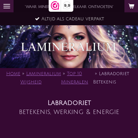
9,9
Ga
`waar mineraal en ziel elkaar ontmoeten´
direct
Altijd als cadeau verpakt
naar
de
hoofdinhoud
Home
»
Lamineralium
»
Top 10
»
Labradoriet
Wijsheid
Mineralen
Betekenis
Labradoriet
betekenis, werking & energie