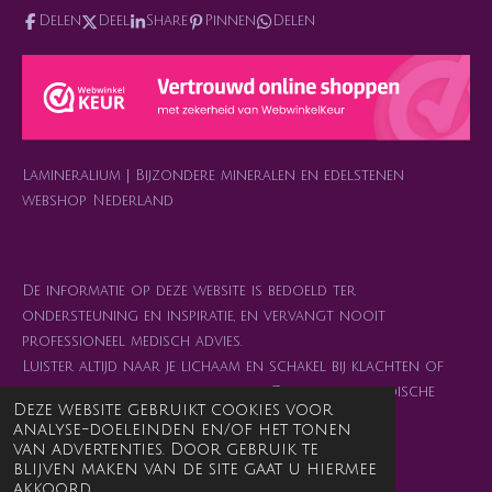
s
a
c
k
n
Delen
Deel
Share
Pinnen
Delen
t
t
e
T
t
a
s
b
o
e
g
A
o
k
r
r
p
o
e
a
p
k
s
m
t
Lamineralium | Bijzondere mineralen en edelstenen
webshop Nederland
De informatie op deze website is bedoeld ter
ondersteuning en inspiratie, en vervangt nooit
professioneel medisch advies.
Luister altijd naar je lichaam en schakel bij klachten of
twijfel je arts of behandelaar in. Zelfzorg en medische
Deze website gebruikt cookies voor
zorg mogen elkaar juist versterken. 💜
analyse-doeleinden en/of het tonen
van advertenties. Door gebruik te
blijven maken van de site gaat u hiermee
Alle getoonde prijzen zijn incl. 21% btw
akkoord.