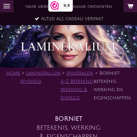
9,9
Ga
`waar mineraal en ziel elkaar ontmoeten´
direct
Altijd als cadeau verpakt
naar
de
hoofdinhoud
Home
»
Lamineralium
»
Mineralen
»
Borniet:
Wijsheid
A-Z Betekenis,
betekenis,
Werking &
werking en
Energie
eigenschappen
borniet
betekenis, werking
& eigenschappen