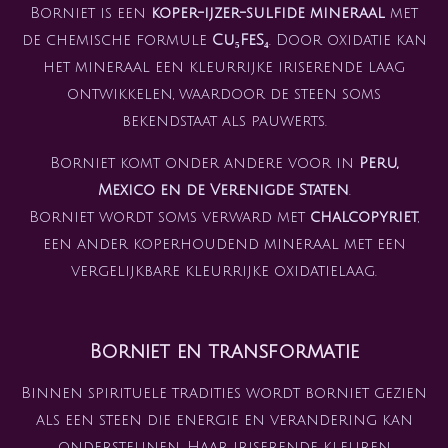
Borniet is een
koper-ijzer-sulfide mineraal
met
de chemische formule
Cu₅FeS₄
. Door oxidatie kan
het mineraal een kleurrijke iriserende laag
ontwikkelen, waardoor de steen soms
bekendstaat als pauwerts.
Borniet komt onder andere voor in
Peru,
Mexico en de Verenigde Staten
.
Borniet wordt soms verward met
chalcopyriet
,
een ander koperhoudend mineraal met een
vergelijkbare kleurrijke oxidatielaag.
Borniet en transformatie
Binnen spirituele tradities wordt borniet gezien
als een steen die energie en verandering kan
ondersteunen. Haar iriserende kleuren