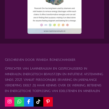
Geschreven door Wiarda Boneschansker
Oprichter van Lamineralium en gespecialiseerd in
mineralen, energetisch bewustzijn en intuïtieve afstemming
sinds 2021. Vanuit persoonlijke ervaring en jarenlange
verdieping deelt zij haar kennis over de werking, betekenis
en energetische toepassing van edelstenen en mineralen.
I
W
F
T
P
n
h
a
i
i