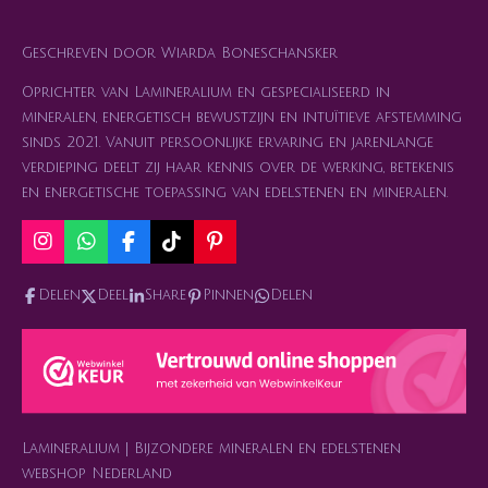
Geschreven door Wiarda Boneschansker
Oprichter van Lamineralium en gespecialiseerd in
mineralen, energetisch bewustzijn en intuïtieve afstemming
sinds 2021. Vanuit persoonlijke ervaring en jarenlange
verdieping deelt zij haar kennis over de werking, betekenis
en energetische toepassing van edelstenen en mineralen.
I
W
F
T
P
n
h
a
i
i
s
a
c
k
n
Delen
Deel
Share
Pinnen
Delen
t
t
e
T
t
a
s
b
o
e
g
A
o
k
r
r
p
o
e
a
p
k
s
m
t
Lamineralium | Bijzondere mineralen en edelstenen
webshop Nederland