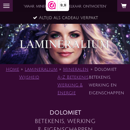
9,9
Ga
`waar mineraal en ziel elkaar ontmoeten´
direct
Altijd als cadeau verpakt
naar
de
hoofdinhoud
Home
»
Lamineralium
»
Mineralen
»
Dolomiet:
Wijsheid
A-Z Betekenis,
betekenis,
Werking &
werking en
Energie
eigenschappen
dolomiet
betekenis, werking
& eigenschappen