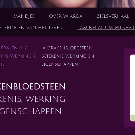
Mandjes
Over Wiarda
Zielsverhaal
steringen van het leven
Lamineralium Wijshe
eralen A-Z
»
Drakenbloedsteen:
enis, Werking &
betekenis, werking en
ie
eigenschappen
enbloedsteen
kenis, werking
igenschappen