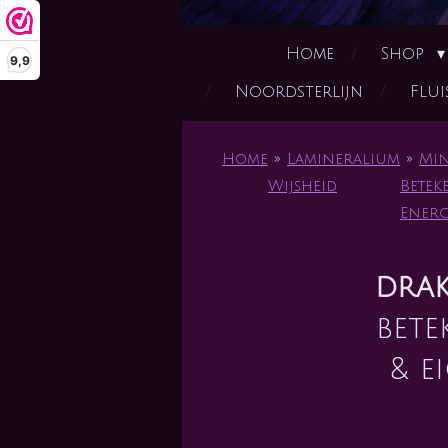
Home
Shop
9,9
Noordsterlijn
Flui
Home
»
Lamineralium
»
Min
Wijsheid
Betek
Energ
drak
bete
& e