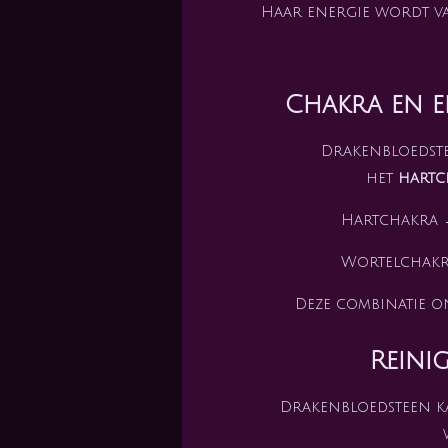
Haar energie wordt va
Chakra en e
Drakenbloedst
het
hartc
Hartchakra 
Wortelchakra
Deze combinatie o
Reini
Drakenbloedsteen 