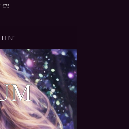
 €75
ten´