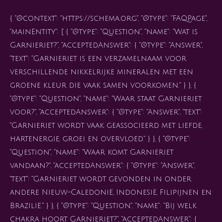
{ "@context": "https://schema.org", "@type": "FAQPage",
"mainEntity": [ { "@type": "Question", "name": "Wat is
Garnieriet?", "acceptedAnswer": { "@type": "Answer",
"text": "Garnieriet is een verzamelnaam voor
verschillende nikkelrijke mineralen met een
groene kleur die vaak samen voorkomen." } }, {
"@type": "Question", "name": "Waar staat Garnieriet
voor?", "acceptedAnswer": { "@type": "Answer", "text":
"Garnieriet wordt vaak geassocieerd met liefde,
hartenergie, groei en overvloed." } }, { "@type":
"Question", "name": "Waar komt Garnieriet
vandaan?", "acceptedAnswer": { "@type": "Answer",
"text": "Garnieriet wordt gevonden in onder
andere Nieuw-Caledonië, Indonesië, Filipijnen en
Brazilië." } }, { "@type": "Question", "name": "Bij welk
chakra hoort Garnieriet?", "acceptedAnswer": {