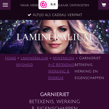
9,9
Ga
`waar mineraal en ziel elkaar ontmoeten´
direct
Altijd als cadeau verpakt
naar
de
hoofdinhoud
Home
»
Lamineralium
»
Mineralen
»
Garnieriet:
Wijsheid
A-Z Betekenis,
betekenis,
Werking &
werking en
Energie
eigenschappen
garnieriet
betekenis, werking
& eigenschappen