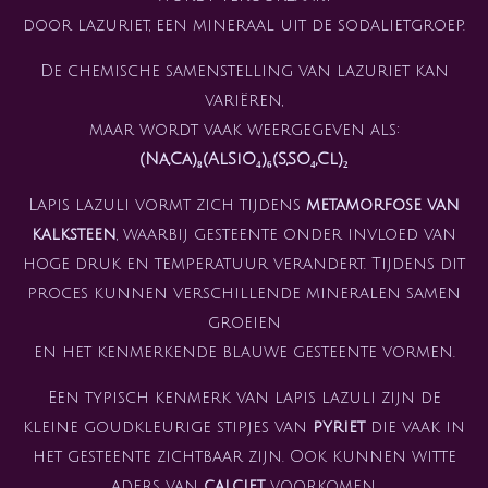
door lazuriet, een mineraal uit de sodalietgroep.
De chemische samenstelling van lazuriet kan
variëren,
maar wordt vaak weergegeven als:
(Na,Ca)₈(AlSiO₄)₆(S,SO₄,Cl)₂
Lapis lazuli vormt zich tijdens
metamorfose van
kalksteen
, waarbij gesteente onder invloed van
hoge druk en temperatuur verandert. Tijdens dit
proces kunnen verschillende mineralen samen
groeien
en het kenmerkende blauwe gesteente vormen.
Een typisch kenmerk van lapis lazuli zijn de
kleine goudkleurige stipjes van
pyriet
die vaak in
het gesteente zichtbaar zijn. Ook kunnen witte
aders van
calciet
voorkomen.