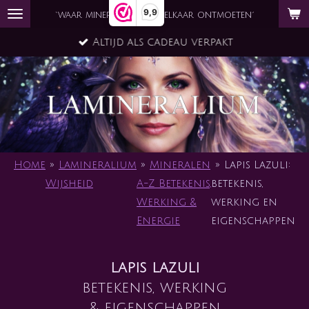
9,9
Ga
`waar mineraal en ziel elkaar ontmoeten´
direct
Altijd als cadeau verpakt
naar
de
hoofdinhoud
Home
»
Lamineralium
»
Mineralen
»
Lapis Lazuli:
Wijsheid
A-Z Betekenis,
betekenis,
Werking &
werking en
Energie
eigenschappen
lapis lazuli
betekenis, werking
& eigenschappen