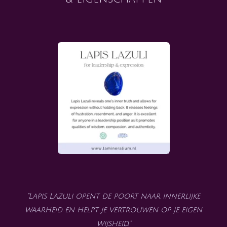
"Lapis Lazuli opent de poort naar innerlijke
waarheid en helpt je vertrouwen op je eigen
wijsheid."