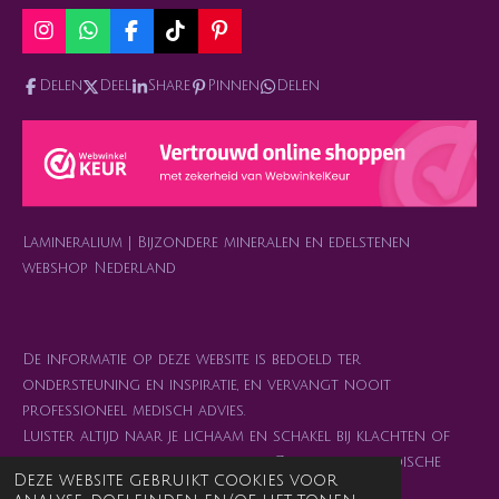
I
W
F
T
P
n
h
a
i
i
s
a
c
k
n
Delen
Deel
Share
Pinnen
Delen
t
t
e
T
t
a
s
b
o
e
g
A
o
k
r
r
p
o
e
a
p
k
s
m
t
Lamineralium | Bijzondere mineralen en edelstenen
webshop Nederland
De informatie op deze website is bedoeld ter
ondersteuning en inspiratie, en vervangt nooit
professioneel medisch advies.
Luister altijd naar je lichaam en schakel bij klachten of
twijfel je arts of behandelaar in. Zelfzorg en medische
Deze website gebruikt cookies voor
zorg mogen elkaar juist versterken. 💜