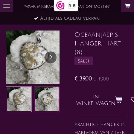
9,9
Ga
`waar mineraal en ziel elkaar ontmoeten´
direct
Altijd als cadeau verpakt
naar
de
Oceaanjaspis
hoofdinhoud
Hanger Hart
(8)
Sale!
€ 39,00
€ 49,00
In
winkelwagen
Prachtige hanger in
hartvorm van zilver