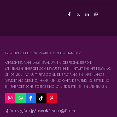
D
D
S
D
e
e
h
e
l
e
a
l
e
l
r
e
n
e
n
Geschreven door Wiarda Boneschansker
Oprichter van Lamineralium en gespecialiseerd in
mineralen, energetisch bewustzijn en intuïtieve afstemming
sinds 2021. Vanuit persoonlijke ervaring en jarenlange
verdieping deelt zij haar kennis over de werking, betekenis
en energetische toepassing van edelstenen en mineralen.
I
W
F
T
P
n
h
a
i
i
s
a
c
k
n
Delen
Deel
Share
Pinnen
Delen
t
t
e
T
t