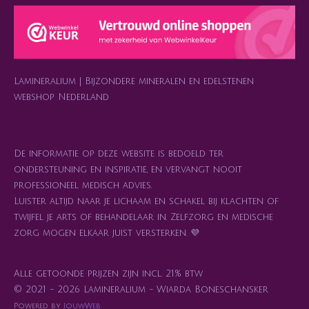
a
s
b
o
e
g
A
o
k
r
r
p
o
e
a
p
k
s
m
t
Lamineralium | Bijzondere mineralen en edelstenen
webshop Nederland
De informatie op deze website is bedoeld ter
ondersteuning en inspiratie, en vervangt nooit
professioneel medisch advies.
Luister altijd naar je lichaam en schakel bij klachten of
twijfel je arts of behandelaar in. Zelfzorg en medische
zorg mogen elkaar juist versterken. 💜
Alle getoonde prijzen zijn incl. 21% btw
© 2021 - 2026 Lamineralium - Wiarda Boneschansker
Powered by
JouwWeb