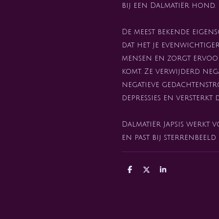
bij een Dalmatiër hond.
De meest bekende eigensc
dat het je evenwichtiger
mensen en zorgt ervoor
komt. Ze verwijderd neg
negatieve gedachtenstr
depressies en versterkt
Dalmatiër Japsis werkt 
en past bij sterrenbeeld
D
D
S
e
e
h
l
e
a
e
l
r
n
e