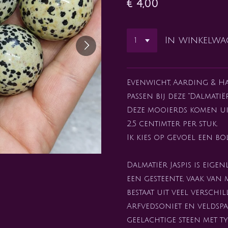
€ 4,00
In winkelw
Evenwicht, Aarding & H
passen bij deze "Dalmatië
Deze mooierds komen ui
2,5 centimter per stuk.
Ik kies op gevoel een bol
Dalmatiër Jaspis is eige
een gesteente, vaak van
bestaat uit veel versch
Arfvedsoniet en veldspaa
geelachtige steen met t