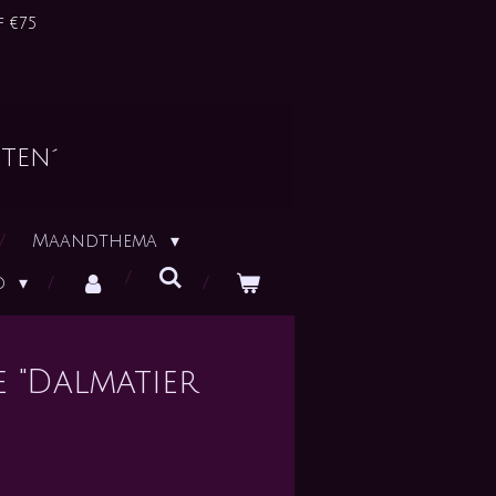
 €75
ten´
Maandthema
id
e "Dalmatier