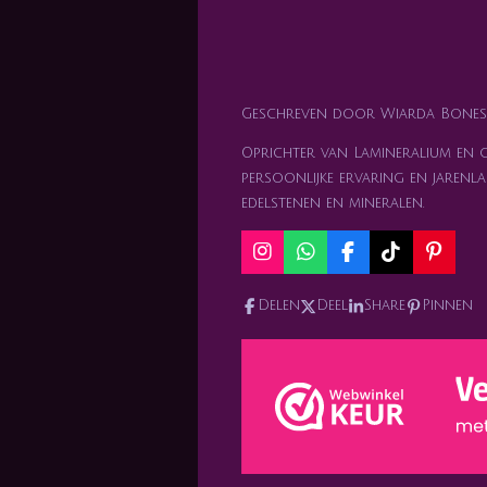
Geschreven door Wiarda Bones
Oprichter van Lamineralium en ge
persoonlijke ervaring en jarenla
edelstenen en mineralen.
I
W
F
T
P
n
h
a
i
i
s
a
c
k
n
Delen
Deel
Share
Pinnen
t
t
e
T
t
a
s
b
o
e
g
A
o
k
r
r
p
o
e
a
p
k
s
m
t