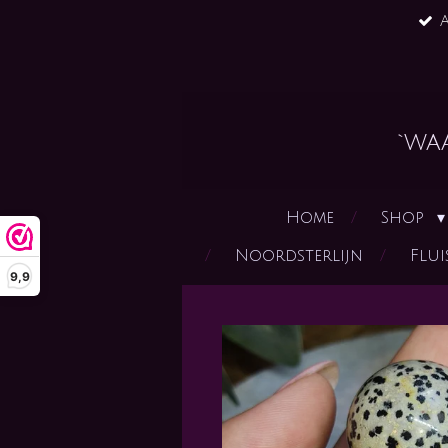
A
Ga
direct
naar
de
hoofdinhoud
`wa
Home
Shop
Noordsterlijn
Flui
9,9