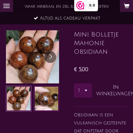
9,9
Ga
`waar mineraal en ziel elkaar ontmoeten´
direct
Altijd als cadeau verpakt
naar
de
Mini Bolletje
hoofdinhoud
Mahonie
Obsidiaan
€ 5,00
In
winkelwage
Obsidiaan is een
vulkanisch gesteente
dat ontstaat door