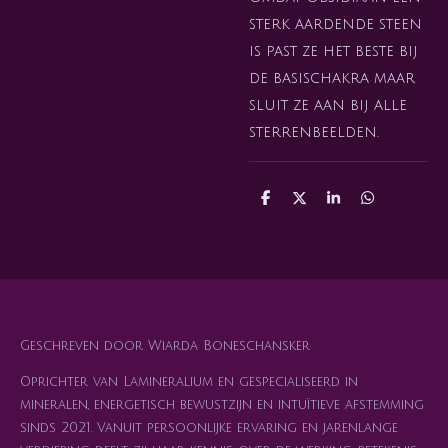
sterk aardende steen
is past ze het beste bij
de basischakra maar
sluit ze aan bij alle
sterrenbeelden.
D
D
S
D
e
e
h
e
l
e
a
l
e
l
r
e
n
e
n
Geschreven door Wiarda Boneschansker
Oprichter van Lamineralium en gespecialiseerd in
mineralen, energetisch bewustzijn en intuïtieve afstemming
sinds 2021. Vanuit persoonlijke ervaring en jarenlange