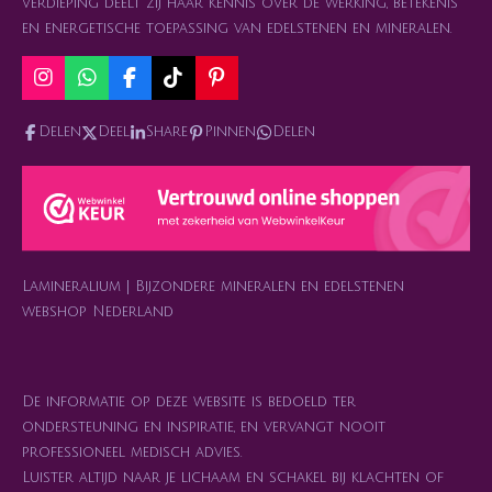
verdieping deelt zij haar kennis over de werking, betekenis
en energetische toepassing van edelstenen en mineralen.
I
W
F
T
P
n
h
a
i
i
s
a
c
k
n
Delen
Deel
Share
Pinnen
Delen
t
t
e
T
t
a
s
b
o
e
g
A
o
k
r
r
p
o
e
a
p
k
s
m
t
Lamineralium | Bijzondere mineralen en edelstenen
webshop Nederland
De informatie op deze website is bedoeld ter
ondersteuning en inspiratie, en vervangt nooit
professioneel medisch advies.
Luister altijd naar je lichaam en schakel bij klachten of