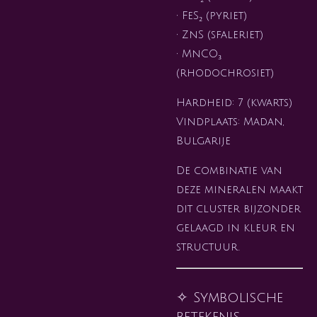
• FeS₂ (pyriet)
• ZnS (sfaleriet)
• MnCO₃
(rhodochrosiet)
Hardheid: 7 (kwarts)
Vindplaats: Madan,
Bulgarije
De combinatie van
deze mineralen maakt
dit cluster bijzonder
gelaagd in kleur en
structuur.
✧ Symbolische
betekenis