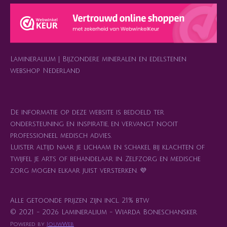
a
s
b
o
e
g
A
o
k
r
r
p
o
e
a
p
k
s
m
t
Lamineralium | Bijzondere mineralen en edelstenen
webshop Nederland
De informatie op deze website is bedoeld ter
ondersteuning en inspiratie, en vervangt nooit
professioneel medisch advies.
Luister altijd naar je lichaam en schakel bij klachten of
twijfel je arts of behandelaar in. Zelfzorg en medische
zorg mogen elkaar juist versterken. 💜
Alle getoonde prijzen zijn incl. 21% btw
© 2021 - 2026 Lamineralium - Wiarda Boneschansker
Powered by
JouwWeb