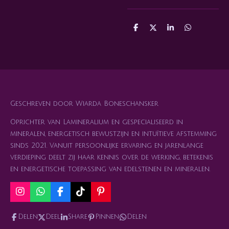
D
D
S
D
e
e
h
e
l
e
a
l
e
l
r
e
n
e
n
Geschreven door Wiarda Boneschansker
Oprichter van Lamineralium en gespecialiseerd in
mineralen, energetisch bewustzijn en intuïtieve afstemming
sinds 2021. Vanuit persoonlijke ervaring en jarenlange
verdieping deelt zij haar kennis over de werking, betekenis
en energetische toepassing van edelstenen en mineralen.
I
W
F
T
P
n
h
a
i
i
s
a
c
k
n
Delen
Deel
Share
Pinnen
Delen
t
t
e
T
t