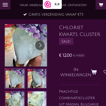
9,9
Ga
`waar mineraal en ziel elkaar ontmoeten´
direct
Gratis verzending vanaf €75
naar
de
Chloriet
hoofdinhoud
Kwarts Cluster
Sale!
€ 12,00
€ 19,00
In
winkelwagen
Prachtige
combinatiecluster
uit Madan, Bulgarije