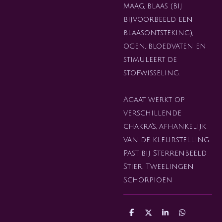
maag, blaas (bij
bijvoorbeeld een
blaasontsteking),
ogen, bloedvaten en
stimuleert de
stofwisseling.
Agaat werkt op
verschillende
chakra's, afhankelijk
van de kleurstelling.
Past bij Sterrenbeeld
Stier, Tweelingen,
Schorpioen
D
D
S
D