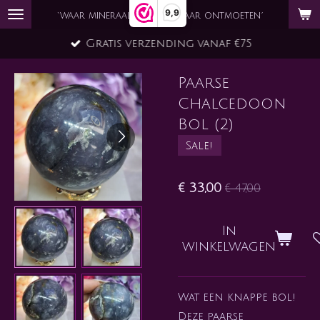
9,9
Ga
`waar mineraal en ziel elkaar ontmoeten´
direct
Gratis verzending vanaf €75
naar
de
Paarse
hoofdinhoud
Chalcedoon
Bol (2)
Sale!
€ 33,00
€ 47,00
In
winkelwagen
Wat een knappe bol!
Deze paarse