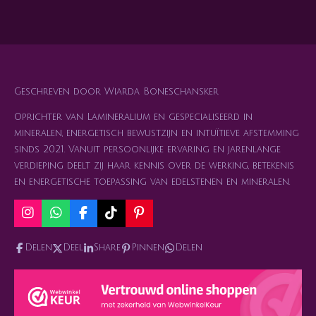
e
e
h
e
l
e
a
l
e
l
r
e
n
e
n
Geschreven door Wiarda Boneschansker
Oprichter van Lamineralium en gespecialiseerd in
mineralen, energetisch bewustzijn en intuïtieve afstemming
sinds 2021. Vanuit persoonlijke ervaring en jarenlange
verdieping deelt zij haar kennis over de werking, betekenis
en energetische toepassing van edelstenen en mineralen.
I
W
F
T
P
n
h
a
i
i
s
a
c
k
n
Delen
Deel
Share
Pinnen
Delen
t
t
e
T
t
a
s
b
o
e
g
A
o
k
r
r
p
o
e
a
p
k
s