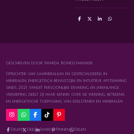
D
D
S
D
e
e
h
e
l
e
a
l
e
l
r
e
n
e
n
Geschreven door Wiarda Boneschansker
Oprichter van Lamineralium en gespecialiseerd in
mineralen, energetisch bewustzijn en intuïtieve afstemming
sinds 2021. Vanuit persoonlijke ervaring en jarenlange
verdieping deelt zij haar kennis over de werking, betekenis
en energetische toepassing van edelstenen en mineralen.
I
W
F
T
P
n
h
a
i
i
s
a
c
k
n
Delen
Deel
Share
Pinnen
Delen
t
t
e
T
t