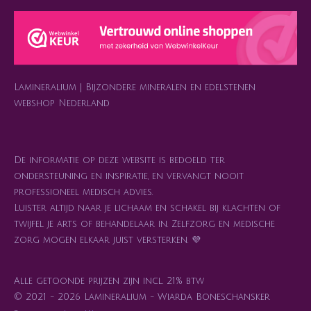
a
s
b
o
e
g
A
o
k
r
r
p
o
e
a
p
k
s
m
t
Lamineralium | Bijzondere mineralen en edelstenen
webshop Nederland
De informatie op deze website is bedoeld ter
ondersteuning en inspiratie, en vervangt nooit
professioneel medisch advies.
Luister altijd naar je lichaam en schakel bij klachten of
twijfel je arts of behandelaar in. Zelfzorg en medische
zorg mogen elkaar juist versterken. 💜
Alle getoonde prijzen zijn incl. 21% btw
© 2021 - 2026 Lamineralium - Wiarda Boneschansker