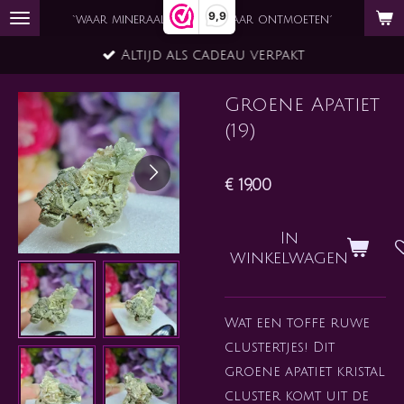
9,9
Ga
`waar mineraal en ziel elkaar ontmoeten´
direct
Altijd als cadeau verpakt
naar
de
Groene Apatiet
hoofdinhoud
(19)
€ 19,00
In
winkelwagen
Wat een toffe ruwe
clustertjes! Dit
groene apatiet kristal
cluster komt uit de