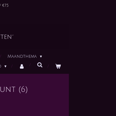
 €75
ten´
Maandthema
id
unt (6)