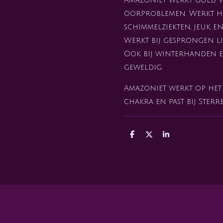
oorproblemen. Werkt 
schimmelziekten, jeuk e
Werkt bij gesprongen li
Ook bij winterhanden 
geweldig.
Amazoniet werkt op het 
chakra en past bij Ster
D
D
S
e
e
h
l
e
a
e
l
r
n
e