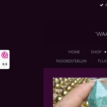
A
Ga
direct
naar
de
hoofdinhoud
`wa
Home
Shop
Noordsterlijn
Flui
9,9