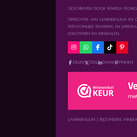
Geschreven door Wiarda Bones
Oprichter van Lamineralium en ge
persoonlijke ervaring en jarenla
edelstenen en mineralen.
I
W
F
T
P
n
h
a
i
i
s
a
c
k
n
Delen
Deel
Share
Pinnen
t
t
e
T
t
a
s
b
o
e
g
A
o
k
r
r
p
o
e
a
p
k
s
m
t
Lamineralium | Bijzondere mine