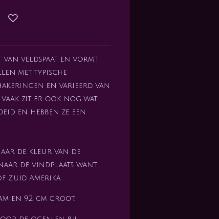
t van veldspaat en vormt
llen met typische
akeringen en varieerd van
Vaak zit er ook nog wat
eid en hebben ze een
aar de kleur van de
naar de vindplaats want
of Zuid Amerika.
am en 9,2 cm groot.
oor de ogen en bij