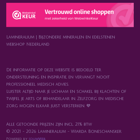
a
s
b
o
e
g
A
o
k
r
r
p
o
e
a
p
k
s
m
t
Lamineralium | Bijzondere mineralen en edelstenen
webshop Nederland
De informatie op deze website is bedoeld ter
ondersteuning en inspiratie, en vervangt nooit
professioneel medisch advies.
Luister altijd naar je lichaam en schakel bij klachten of
twijfel je arts of behandelaar in. Zelfzorg en medische
zorg mogen elkaar juist versterken. 💜
Alle getoonde prijzen zijn incl. 21% btw
© 2021 - 2026 Lamineralium - Wiarda Boneschansker
Powered by
JouwWeb