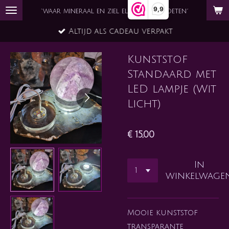
9,9
Ga
`waar mineraal en ziel elkaar ontmoeten´
direct
Altijd als cadeau verpakt
naar
de
Kunststof
hoofdinhoud
Standaard met
LED lampje (Wit
Licht)
€ 15,00
In
winkelwage
Mooie kunststof
transparante