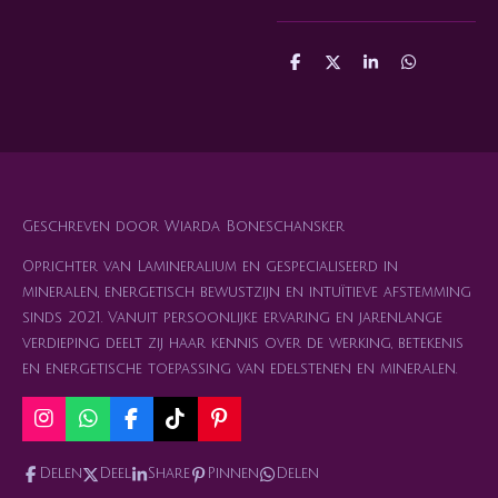
D
D
S
D
e
e
h
e
l
e
a
l
e
l
r
e
n
e
n
Geschreven door Wiarda Boneschansker
Oprichter van Lamineralium en gespecialiseerd in
mineralen, energetisch bewustzijn en intuïtieve afstemming
sinds 2021. Vanuit persoonlijke ervaring en jarenlange
verdieping deelt zij haar kennis over de werking, betekenis
en energetische toepassing van edelstenen en mineralen.
I
W
F
T
P
n
h
a
i
i
s
a
c
k
n
Delen
Deel
Share
Pinnen
Delen
t
t
e
T
t