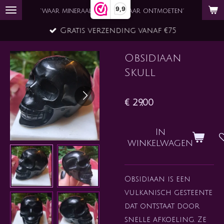
9,9
Ga
`waar mineraal en ziel elkaar ontmoeten´
direct
Gratis verzending vanaf €75
naar
de
Obsidiaan
hoofdinhoud
Skull
€ 29,00
In
winkelwagen
Obsidiaan is een
vulkanisch gesteente
dat ontstaat door
snelle afkoeling. Ze