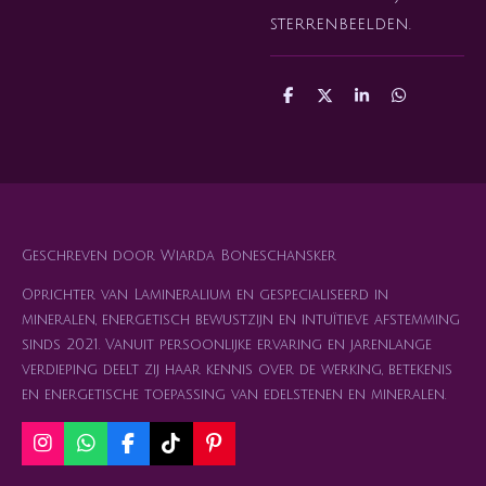
sterrenbeelden.
D
D
S
D
e
e
h
e
l
e
a
l
e
l
r
e
n
e
n
Geschreven door Wiarda Boneschansker
Oprichter van Lamineralium en gespecialiseerd in
mineralen, energetisch bewustzijn en intuïtieve afstemming
sinds 2021. Vanuit persoonlijke ervaring en jarenlange
verdieping deelt zij haar kennis over de werking, betekenis
en energetische toepassing van edelstenen en mineralen.
I
W
F
T
P
n
h
a
i
i