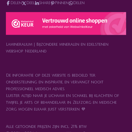
s
a
c
k
n
Delen
Deel
Share
Pinnen
Delen
t
t
e
T
t
a
s
b
o
e
g
A
o
k
r
r
p
o
e
a
p
k
s
m
t
Lamineralium | Bijzondere mineralen en edelstenen
webshop Nederland
De informatie op deze website is bedoeld ter
ondersteuning en inspiratie, en vervangt nooit
professioneel medisch advies.
Luister altijd naar je lichaam en schakel bij klachten of
twijfel je arts of behandelaar in. Zelfzorg en medische
zorg mogen elkaar juist versterken. 💜
Alle getoonde prijzen zijn incl. 21% btw