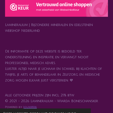
g
A
o
k
r
r
p
o
e
a
p
k
s
m
t
Lamineralium | Bijzondere mineralen en edelstenen
webshop Nederland
De informatie op deze website is bedoeld ter
ondersteuning en inspiratie, en vervangt nooit
professioneel medisch advies.
Luister altijd naar je lichaam en schakel bij klachten of
twijfel je arts of behandelaar in. Zelfzorg en medische
zorg mogen elkaar juist versterken. 💜
Alle getoonde prijzen zijn incl. 21% btw
© 2021 - 2026 Lamineralium - Wiarda Boneschansker
Powered by
JouwWeb