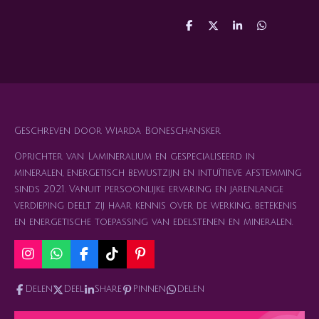
D
D
S
D
e
e
h
e
l
e
a
l
e
l
r
e
n
e
n
Geschreven door Wiarda Boneschansker
Oprichter van Lamineralium en gespecialiseerd in
mineralen, energetisch bewustzijn en intuïtieve afstemming
sinds 2021. Vanuit persoonlijke ervaring en jarenlange
verdieping deelt zij haar kennis over de werking, betekenis
en energetische toepassing van edelstenen en mineralen.
I
W
F
T
P
n
h
a
i
i
s
a
c
k
n
Delen
Deel
Share
Pinnen
Delen
t
t
e
T
t
a
s
b
o
e