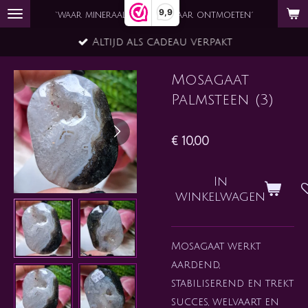
9,9
Ga
`waar mineraal en ziel elkaar ontmoeten´
direct
Altijd als cadeau verpakt
naar
de
Mosagaat
hoofdinhoud
Palmsteen (3)
€ 10,00
In
winkelwagen
Mosagaat werkt
aardend,
stabiliserend en trekt
succes, welvaart en