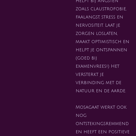
hel
pt bij angsten
zoals claustrofobie,
faalangst, stress en
nervositeit. L
aat je
zorgen loslaten,
maakt optimistisch en
helpt je ontspannen
(goed bij
examenvrees!) Het
versterkt je
verbinding met de
natuur en de aarde.
Mosagaat werkt ook
nog
ontstekingsremmend
en heeft een positieve