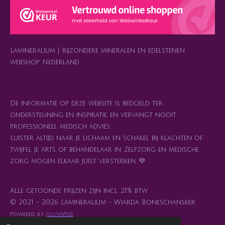
g
A
o
k
r
r
p
o
e
a
p
k
s
m
t
Lamineralium | Bijzondere mineralen en edelstenen
webshop Nederland
De informatie op deze website is bedoeld ter
ondersteuning en inspiratie, en vervangt nooit
professioneel medisch advies.
Luister altijd naar je lichaam en schakel bij klachten of
twijfel je arts of behandelaar in. Zelfzorg en medische
zorg mogen elkaar juist versterken. 💜
Alle getoonde prijzen zijn incl. 21% btw
© 2021 - 2026 Lamineralium - Wiarda Boneschansker
Powered by
JouwWeb