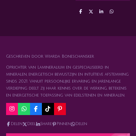
D
D
S
D
e
e
h
e
l
e
a
l
e
l
r
e
n
e
n
Geschreven door Wiarda Boneschansker
Oprichter van Lamineralium en gespecialiseerd in
mineralen, energetisch bewustzijn en intuïtieve afstemming
sinds 2021. Vanuit persoonlijke ervaring en jarenlange
verdieping deelt zij haar kennis over de werking, betekenis
en energetische toepassing van edelstenen en mineralen.
I
W
F
T
P
n
h
a
i
i
s
a
c
k
n
Delen
Deel
Share
Pinnen
Delen
t
t
e
T
t
a
s
b
o
e