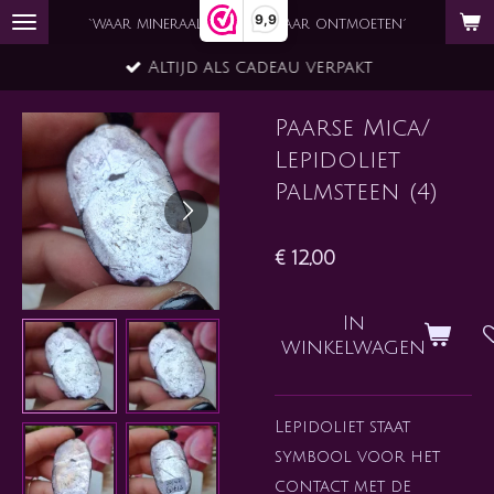
9,9
Ga
`waar mineraal en ziel elkaar ontmoeten´
direct
Altijd als cadeau verpakt
naar
de
Paarse Mica/
hoofdinhoud
Lepidoliet
Palmsteen (4)
€ 12,00
In
winkelwagen
Lepidoliet staat
symbool voor het
contact met de