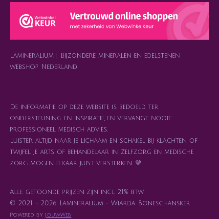
a
s
b
o
e
g
A
o
k
r
r
p
o
e
a
p
k
s
m
t
Lamineralium | Bijzondere mineralen en edelstenen
webshop Nederland
De informatie op deze website is bedoeld ter
ondersteuning en inspiratie, en vervangt nooit
professioneel medisch advies.
Luister altijd naar je lichaam en schakel bij klachten of
twijfel je arts of behandelaar in. Zelfzorg en medische
zorg mogen elkaar juist versterken. 💜
Alle getoonde prijzen zijn incl. 21% btw
© 2021 - 2026 Lamineralium - Wiarda Boneschansker
Powered by
JouwWeb