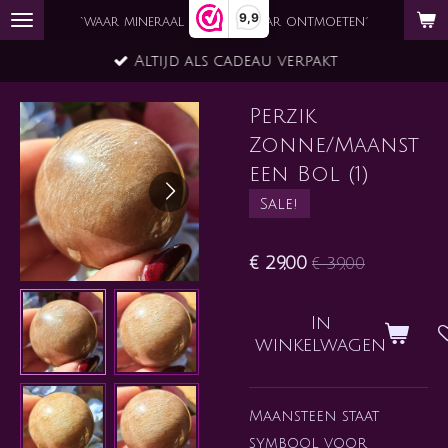
9,9
Ga
`waar mineraal en ziel elkaar ontmoeten´
direct
Altijd als cadeau verpakt
naar
de
Perzik
hoofdinhoud
Zonne/Maanst
een Bol (1)
Sale!
€ 29,00
€ 39,00
In
winkelwagen
Maansteen staat
symbool voor