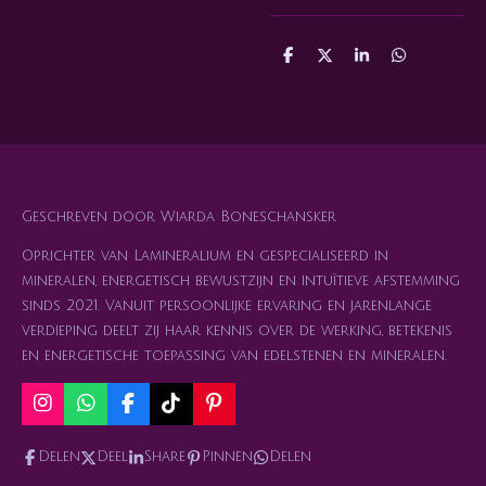
D
D
S
D
e
e
h
e
l
e
a
l
e
l
r
e
n
e
n
Geschreven door Wiarda Boneschansker
Oprichter van Lamineralium en gespecialiseerd in
mineralen, energetisch bewustzijn en intuïtieve afstemming
sinds 2021. Vanuit persoonlijke ervaring en jarenlange
verdieping deelt zij haar kennis over de werking, betekenis
en energetische toepassing van edelstenen en mineralen.
I
W
F
T
P
n
h
a
i
i
s
a
c
k
n
Delen
Deel
Share
Pinnen
Delen
t
t
e
T
t