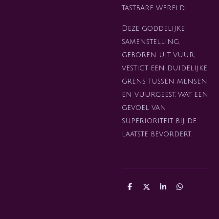
tastbare wereld.
Deze goddelijke
samenstelling,
geboren uit vuur,
vestigt een duidelijke
grens tussen mensen
en vuurgeest, wat een
gevoel van
superioriteit bij de
laatste bevordert.
D
D
S
D
e
e
h
e
l
e
a
l
e
l
r
e
n
e
n