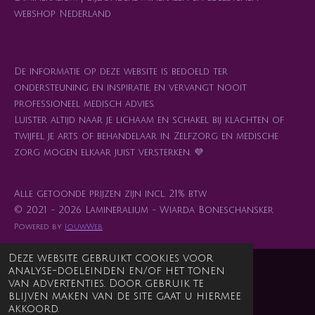
webshop Nederland
De informatie op deze website is bedoeld ter
ondersteuning en inspiratie, en vervangt nooit
professioneel medisch advies.
Luister altijd naar je lichaam en schakel bij klachten of
twijfel je arts of behandelaar in. Zelfzorg en medische
zorg mogen elkaar juist versterken. 💜
Alle getoonde prijzen zijn incl. 21% btw
© 2021 - 2026 Lamineralium - Wiarda Boneschansker
Powered by
JouwWeb
Deze website gebruikt cookies voor
analyse-doeleinden en/of het tonen
van advertenties. Door gebruik te
blijven maken van de site gaat u hiermee
akkoord.