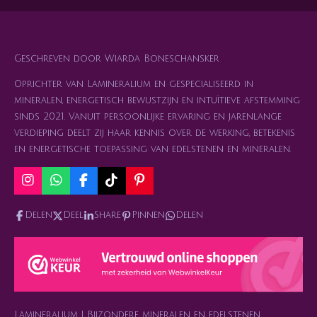
Geschreven door Wiarda Boneschansker
Oprichter van Lamineralium en gespecialiseerd in
mineralen, energetisch bewustzijn en intuïtieve afstemming
sinds 2021. Vanuit persoonlijke ervaring en jarenlange
verdieping deelt zij haar kennis over de werking, betekenis
en energetische toepassing van edelstenen en mineralen.
I
W
F
T
P
n
h
a
i
i
s
a
c
k
n
Delen
Deel
Share
Pinnen
Delen
t
t
e
T
t
a
s
b
o
e
g
A
o
k
r
r
p
o
e
a
p
k
s
m
t
Lamineralium | Bijzondere mineralen en edelstenen