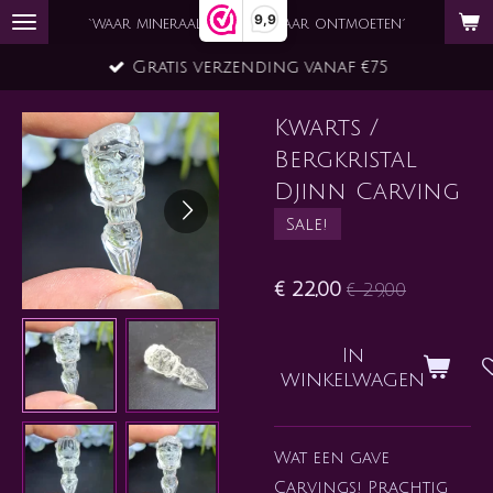
9,9
Ga
`waar mineraal en ziel elkaar ontmoeten´
direct
Gratis verzending vanaf €75
naar
de
Kwarts /
hoofdinhoud
Bergkristal
Djinn Carving
Sale!
€ 22,00
€ 29,00
In
winkelwagen
Wat een gave
Carvings! Prachtig