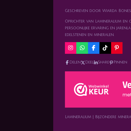
Geschreven door Wiarda Bones
Oprichter van Lamineralium en ge
persoonlijke ervaring en jarenla
edelstenen en mineralen.
I
W
F
T
P
n
h
a
i
i
s
a
c
k
n
Delen
Deel
Share
Pinnen
t
t
e
T
t
a
s
b
o
e
g
A
o
k
r
r
p
o
e
a
p
k
s
m
t
Lamineralium | Bijzondere mine