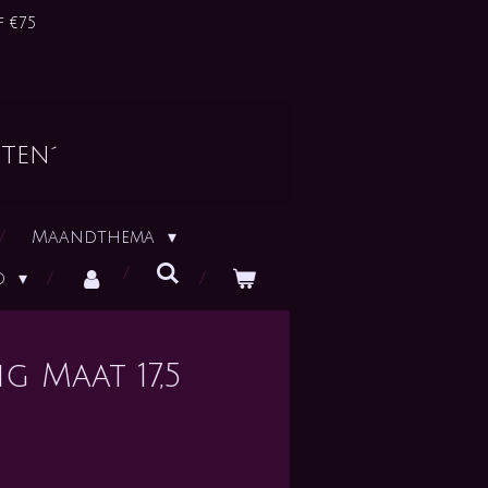
 €75
ten´
Maandthema
id
g Maat 17,5