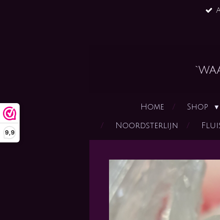
A
Ga
direct
naar
de
hoofdinhoud
`wa
Home
Shop
Noordsterlijn
Flui
9,9