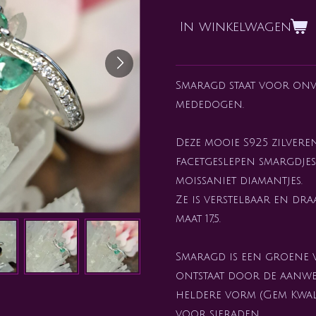
In winkelwagen
Smaragd staat voor onv
mededogen.
Deze mooie S925 zilvere
facetgeslepen smargdje
moissaniet diamantjes.
Ze is verstelbaar en dra
maat 17,5.
Smaragd is een groene 
ontstaat door de aanw
heldere vorm (Gem Kwali
voor sieraden.