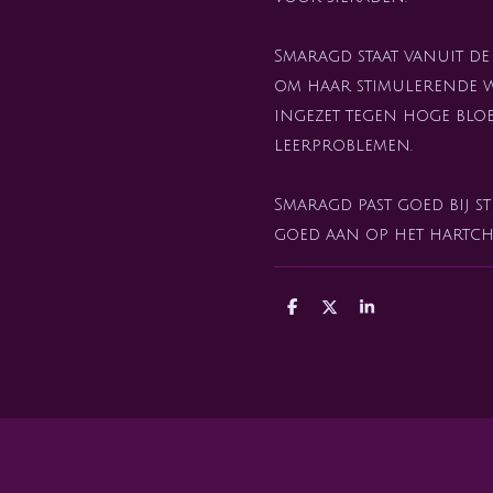
Smaragd staat vanuit de
om haar stimulerende w
ingezet tegen hoge bloe
leerproblemen.
Smaragd past goed bij st
goed aan op het hartch
D
D
S
e
e
h
l
e
a
e
l
r
n
e