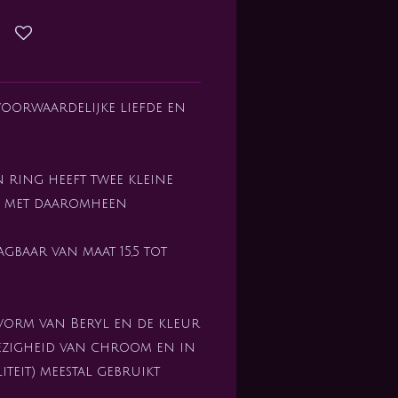
oorwaardelijke liefde en
n ring heeft twee kleine
s met daaromheen
agbaar van maat 15,5 tot
vorm van Beryl en de kleur
ezigheid van chroom en in
teit) meestal gebruikt