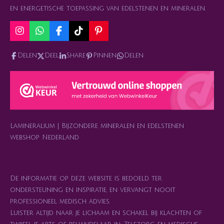
en energetische toepassing van edelstenen en mineralen.
I
W
F
T
P
n
h
a
i
i
s
a
c
k
n
Delen
Deel
Share
Pinnen
Delen
t
t
e
T
t
a
s
b
o
e
g
A
o
k
r
r
p
o
e
a
p
k
s
m
t
Lamineralium | Bijzondere mineralen en edelstenen
webshop Nederland
De informatie op deze website is bedoeld ter
ondersteuning en inspiratie, en vervangt nooit
professioneel medisch advies.
Luister altijd naar je lichaam en schakel bij klachten of