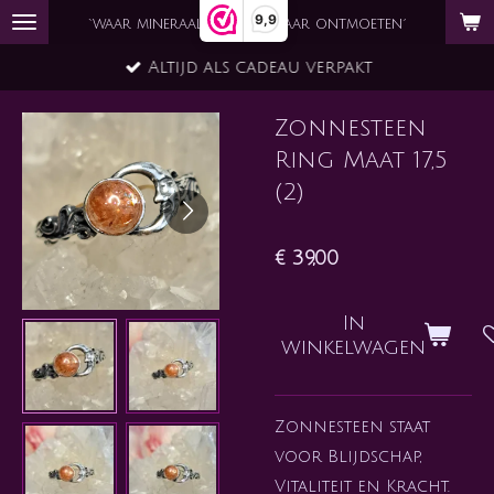
9,9
Ga
`waar mineraal en ziel elkaar ontmoeten´
direct
Altijd als cadeau verpakt
naar
de
Zonnesteen
hoofdinhoud
Ring Maat 17,5
(2)
€ 39,00
In
winkelwagen
Zonnesteen staat
voor Blijdschap,
Vitaliteit en Kracht.