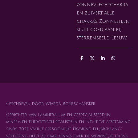
zonnevlechtchakra
en zuivert alle
chakra's. Zonnesteen
sluit goed aan bij
sterrenbeeld Leeuw.
D
D
S
D
e
e
h
e
l
e
a
l
e
l
r
e
n
e
n
Geschreven door Wiarda Boneschansker
Oprichter van Lamineralium en gespecialiseerd in
mineralen, energetisch bewustzijn en intuïtieve afstemming
sinds 2021. Vanuit persoonlijke ervaring en jarenlange
verdieping deelt zij haar kennis over de werking, betekenis