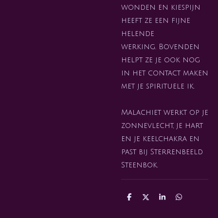
wonden en kiespijn
heeft ze een fijne
helende
werking.
Bovenden
helpt ze je ook nog
in het contact maken
met je spirituele ik.
Malachiet werkt op je
zonnevlecht, je hart
en je keelchakra en
past bij Sterrenbeeld
Steenbok.
D
D
S
D
e
e
h
e
l
e
a
l