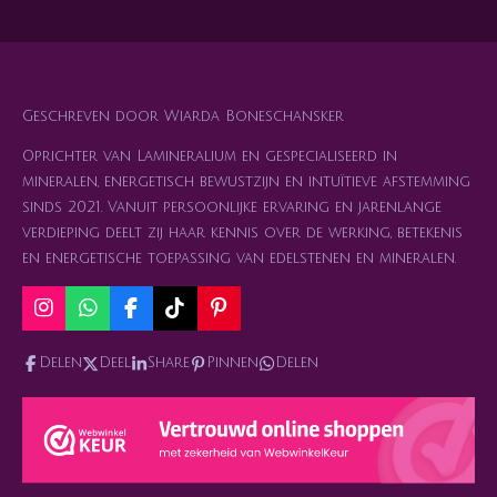
e
l
r
e
n
e
n
Geschreven door Wiarda Boneschansker
Oprichter van Lamineralium en gespecialiseerd in
mineralen, energetisch bewustzijn en intuïtieve afstemming
sinds 2021. Vanuit persoonlijke ervaring en jarenlange
verdieping deelt zij haar kennis over de werking, betekenis
en energetische toepassing van edelstenen en mineralen.
I
W
F
T
P
n
h
a
i
i
s
a
c
k
n
Delen
Deel
Share
Pinnen
Delen
t
t
e
T
t
a
s
b
o
e
g
A
o
k
r
r
p
o
e
a
p
k
s
m
t