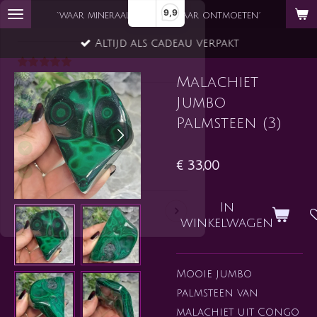
9,9
Ga
`waar mineraal en ziel elkaar ontmoeten´
direct
Altijd als cadeau verpakt
naar
de
Malachiet
hoofdinhoud
Jumbo
Palmsteen (3)
€ 33,00
In
winkelwagen
Mooie jumbo
palmsteen van
malachiet uit Congo