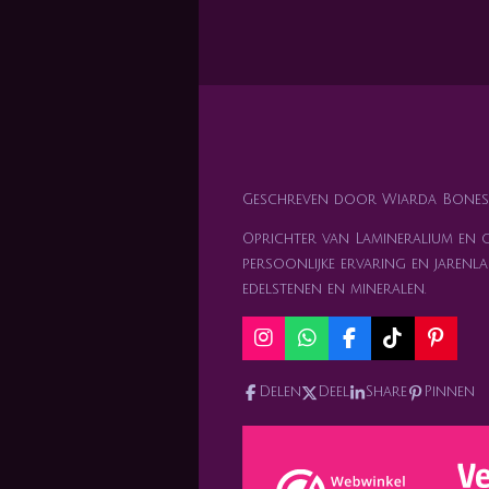
Geschreven door Wiarda Bones
Oprichter van Lamineralium en ge
persoonlijke ervaring en jarenla
edelstenen en mineralen.
I
W
F
T
P
n
h
a
i
i
s
a
c
k
n
Delen
Deel
Share
Pinnen
t
t
e
T
t
a
s
b
o
e
g
A
o
k
r
r
p
o
e
a
p
k
s