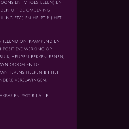
foons en tv toestellen) en
eden uit de omgeving
ling, etc.) en helpt bij het
nstillend, ontkrampend en
 positieve werking op
uik, heupen, bekken, benen,
s syndroom en de
an tevens helpen bij het
ndere verslavingen.
ra's en past bij alle