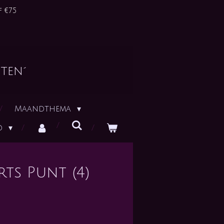
 €75
ten´
Maandthema
id
ts Punt (4)