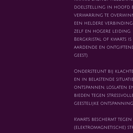
doelstelling in hoofd 
verwarring te overwinn
een heldere verbinding
zelf en hogere leiding.
Bergkristal of kwarts is
aardende en ontgiftende
geest).
Ondersteunt bij klachte
en in belastende situatie
ontspannen, loslaten e
bieden tegen stressvol
geestelijke ontspanning
Kwarts beschermt tegen
(elektromagnetische) st