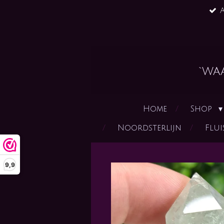
A
Ga
direct
naar
de
hoofdinhoud
`wa
Home
Shop
Noordsterlijn
Flui
9,9