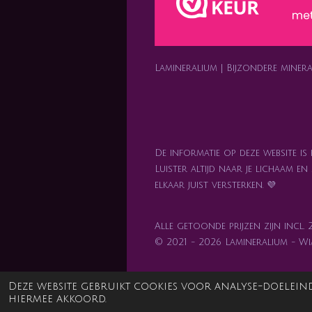
m
t
Lamineralium | Bijzondere mine
De informatie op deze website is
Luister altijd naar je lichaam e
elkaar juist versterken. 💜
Alle getoonde prijzen zijn incl.
© 2021 - 2026 Lamineralium - W
Deze website gebruikt cookies voor analyse-doeleind
hiermee akkoord.