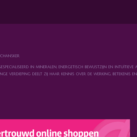
l
e
a
e
l
r
n
e
chansker
specialiseerd in mineralen, energetisch bewustzijn en intuïtieve 
nge verdieping deelt zij haar kennis over de werking, betekenis 