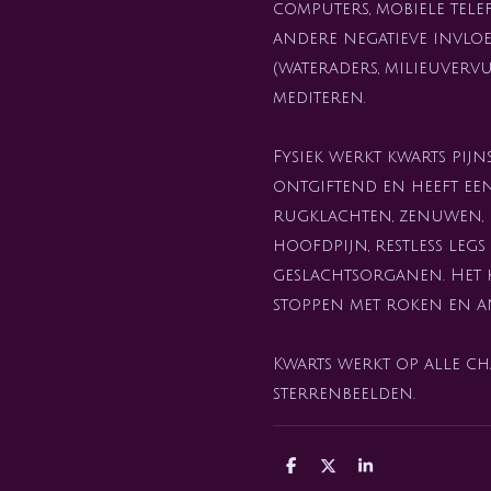
computers, mobiele tele
andere negatieve invlo
(wateraders, milieuvervui
mediteren.
Fysiek werkt kwarts pij
ontgiftend en heeft een
rugklachten, zenuwen, b
hoofdpijn, restless leg
geslachtsorganen. Het k
stoppen met roken en a
Kwarts werkt op alle chak
sterrenbeelden.
D
D
S
e
e
h