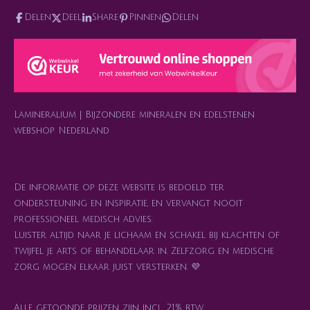
n
h
a
i
i
s
a
c
k
n
Delen
Deel
Share
Pinnen
Delen
t
t
e
T
t
a
s
b
o
e
g
A
o
k
r
r
p
o
e
a
p
k
s
m
t
Lamineralium | Bijzondere mineralen en edelstenen
webshop Nederland
De informatie op deze website is bedoeld ter
ondersteuning en inspiratie, en vervangt nooit
professioneel medisch advies.
Luister altijd naar je lichaam en schakel bij klachten of
twijfel je arts of behandelaar in. Zelfzorg en medische
zorg mogen elkaar juist versterken. 💜
Alle getoonde prijzen zijn incl. 21% btw