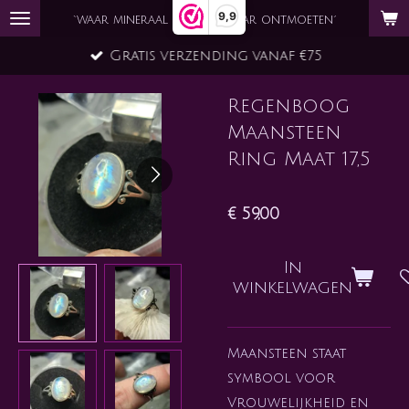
9,9
Ga
`waar mineraal en ziel elkaar ontmoeten´
direct
Gratis verzending vanaf €75
naar
de
Regenboog
hoofdinhoud
Maansteen
Ring Maat 17,5
€ 59,00
In
winkelwagen
Maansteen staat
symbool voor
Vrouwelijkheid en