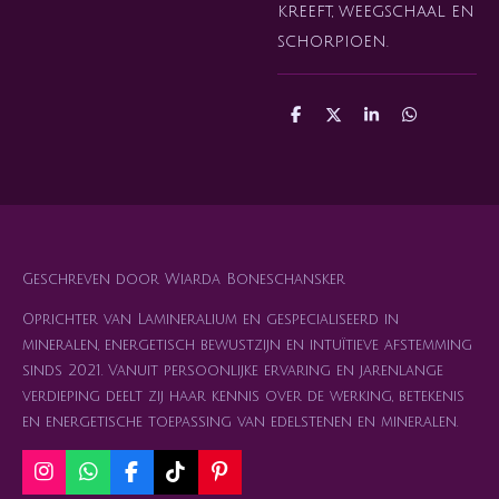
kreeft, weegschaal en
schorpioen.
D
D
S
D
e
e
h
e
l
e
a
l
e
l
r
e
n
e
n
Geschreven door Wiarda Boneschansker
Oprichter van Lamineralium en gespecialiseerd in
mineralen, energetisch bewustzijn en intuïtieve afstemming
sinds 2021. Vanuit persoonlijke ervaring en jarenlange
verdieping deelt zij haar kennis over de werking, betekenis
en energetische toepassing van edelstenen en mineralen.
I
W
F
T
P