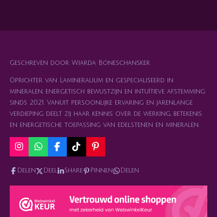
e
e
h
e
l
e
a
l
e
l
r
e
n
e
n
Geschreven door Wiarda Boneschansker
Oprichter van Lamineralium en gespecialiseerd in
mineralen, energetisch bewustzijn en intuïtieve afstemming
sinds 2021. Vanuit persoonlijke ervaring en jarenlange
verdieping deelt zij haar kennis over de werking, betekenis
en energetische toepassing van edelstenen en mineralen.
I
W
F
T
P
n
h
a
i
i
s
a
c
k
n
Delen
Deel
Share
Pinnen
Delen
t
t
e
T
t
a
s
b
o
e
g
A
o
k
r
r
p
o
e
a
p
k
s