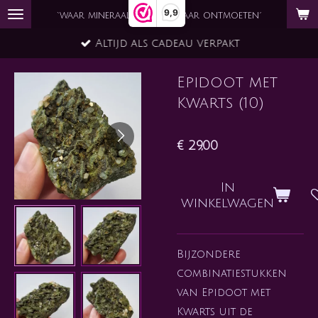
9,9
Ga
`waar mineraal en ziel elkaar ontmoeten´
direct
Altijd als cadeau verpakt
naar
de
Epidoot met
hoofdinhoud
Kwarts (10)
€ 29,00
In
winkelwagen
Bijzondere
combinatiestukken
van Epidoot met
Kwarts uit de