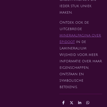
ieder stuk uniek
maken.
Ontdek ook de
uitgebreide
mineraalpagina over
Epidoot
in de
Lamineralium
Wijsheid voor meer
informatie over haar
eigenschappen,
ontstaan en
symbolische
betekenis.
D
D
S
D