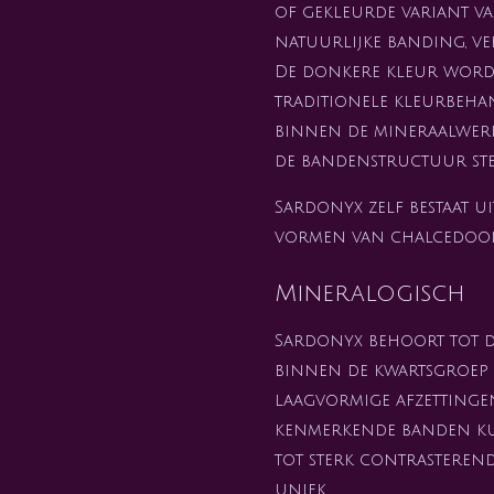
of gekleurde variant 
natuurlijke banding, v
De donkere kleur wordt
traditionele kleurbehan
binnen de mineraalwer
de bandenstructuur ste
Sardonyx zelf bestaat u
vormen van chalcedoon 
Mineralogisch
Sardonyx behoort tot 
binnen de kwartsgroep
laagvormige afzettingen
kenmerkende banden ku
tot sterk contrasterend
uniek.