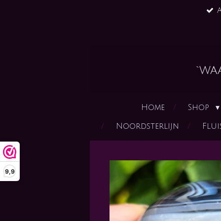
A
Ga
direct
naar
de
hoofdinhoud
`wa
Home
Shop
Noordsterlijn
Flui
9,9