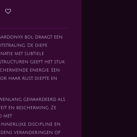
 Sardonyx bol draagt een
itstraling. De diepe
atie met subtiele
structuren geeft het stuk
eschermende energie. Een
or haar rust, diepte en
wenlang gewaardeerd als
iteit en bescherming. Ze
d met
nnerlijke discipline en
ijdens veranderingen of