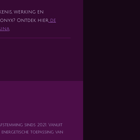
kenis, werking en
donyx? Ontdek hier
de
gina
.
afstemming sinds 2021. Vanuit
en energetische toepassing van