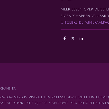
Meer lezen over de bete
eigenschappen van sar
uitgebreide mineraalpa
D
D
S
e
e
h
l
e
a
e
l
r
n
e
chansker
specialiseerd in mineralen, energetisch bewustzijn en intuïtieve 
nge verdieping deelt zij haar kennis over de werking, betekenis 