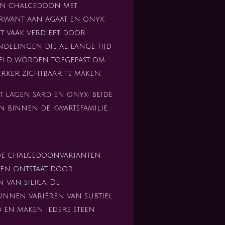
van chalcedoon met
erwant aan agaat en onyx.
 vaak verdiept door
delingen die al lange tijd
eld worden toegepast om
rker zichtbaar te maken.
it lagen sard en onyx: beide
binnen de kwartsfamilie.
de chalcedoonvarianten
 en ontstaat door
 van silica. De
nnen variëren van subtiel
 en maken iedere steen