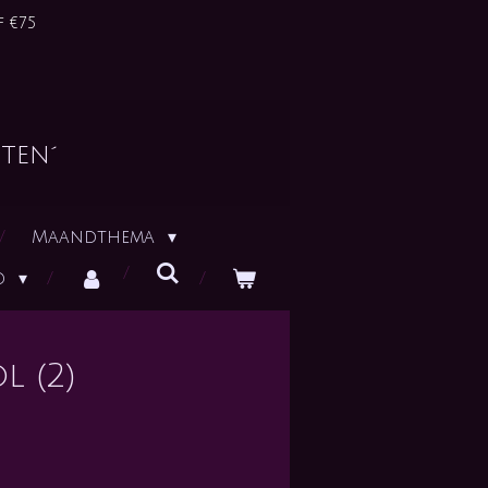
 €75
ten´
Maandthema
id
l (2)