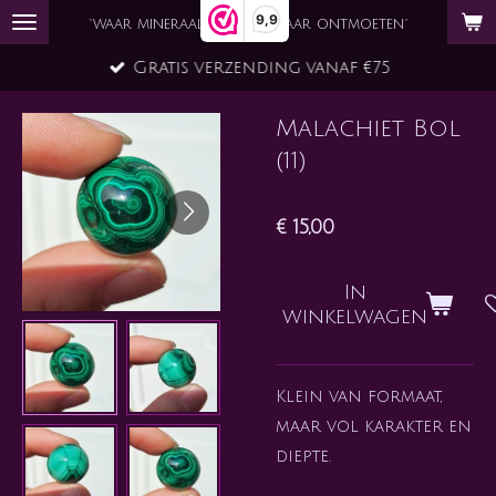
9,9
Ga
`waar mineraal en ziel elkaar ontmoeten´
direct
Gratis verzending vanaf €75
naar
de
Malachiet Bol
hoofdinhoud
(11)
€ 15,00
In
winkelwagen
Klein van formaat,
maar vol karakter en
diepte.