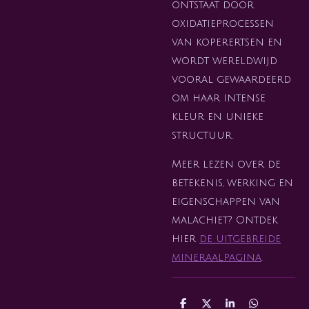
ontstaat door
oxidatieprocessen
van koperertsen en
wordt wereldwijd
vooral gewaardeerd
om haar intense
kleur en unieke
structuur.
Meer lezen over de
betekenis, werking en
eigenschappen van
malachiet? Ontdek
hier
de uitgebreide
mineraalpagina
.
D
D
S
D