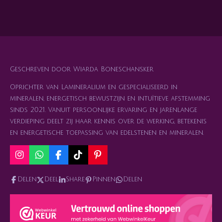
e
e
h
e
l
e
a
l
e
l
r
e
n
e
n
Geschreven door Wiarda Boneschansker
Oprichter van Lamineralium en gespecialiseerd in
mineralen, energetisch bewustzijn en intuïtieve afstemming
sinds 2021. Vanuit persoonlijke ervaring en jarenlange
verdieping deelt zij haar kennis over de werking, betekenis
en energetische toepassing van edelstenen en mineralen.
I
W
F
T
P
n
h
a
i
i
s
a
c
k
n
Delen
Deel
Share
Pinnen
Delen
t
t
e
T
t
a
s
b
o
e
g
A
o
k
r
r
p
o
e
a
p
k
s