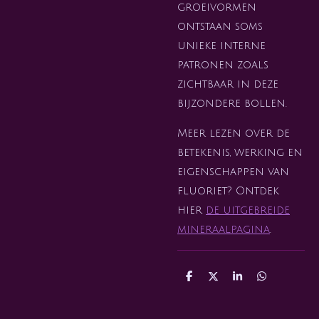
groeivormen
ontstaan soms
unieke interne
patronen zoals
zichtbaar in deze
bijzondere bollen.
Meer lezen over de
betekenis, werking en
eigenschappen van
fluoriet? Ontdek
hier
de uitgebreide
mineraalpagina
.
D
D
S
D
e
e
h
e
l
e
a
l
e
l
r
e