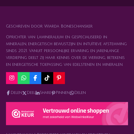
n
e
n
Geschreven door Wiarda Boneschansker
Oprichter van Lamineralium en gespecialiseerd in
mineralen, energetisch bewustzijn en intuïtieve afstemming
sinds 2021. Vanuit persoonlijke ervaring en jarenlange
verdieping deelt zij haar kennis over de werking, betekenis
en energetische toepassing van edelstenen en mineralen.
I
W
F
T
P
n
h
a
i
i
s
a
c
k
n
Delen
Deel
Share
Pinnen
Delen
t
t
e
T
t
a
s
b
o
e
g
A
o
k
r
r
p
o
e
a
p
k
s
m
t