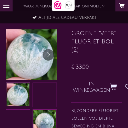
9,9
Ga
`waar mineraal en ziel elkaar ontmoeten´
direct
Altijd als cadeau verpakt
naar
de
Groene "Veer"
hoofdinhoud
Fluoriet Bol
(2)
€ 33,00
In
winkelwagen
Bijzondere fluoriet
bollen vol diepte,
beweging en bijna