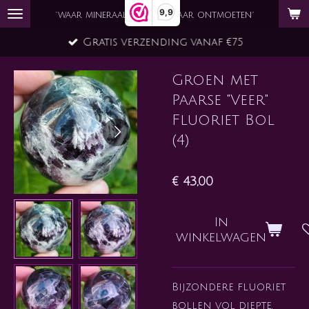
9,9
Ga
`waar mineraal en ziel elkaar ontmoeten´
direct
Gratis verzending vanaf €75
naar
de
Groen met
hoofdinhoud
Paarse "Veer"
Fluoriet Bol
(4)
€ 43,00
In
winkelwagen
Bijzondere fluoriet
bollen vol diepte,