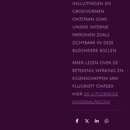
insluitingen en
groeivormen
ontstaan soms
unieke interne
patronen zoals
zichtbaar in deze
bijzondere bollen.
Meer lezen over de
betekenis, werking en
eigenschappen van
fluoriet? Ontdek
hier
de uitgebreide
mineraalpagina
.
D
D
S
D
e
e
h
e