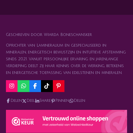
l
e
a
l
e
l
r
e
n
e
n
Geschreven door Wiarda Boneschansker
Oprichter van Lamineralium en gespecialiseerd in
mineralen, energetisch bewustzijn en intuïtieve afstemming
sinds 2021. Vanuit persoonlijke ervaring en jarenlange
verdieping deelt zij haar kennis over de werking, betekenis
en energetische toepassing van edelstenen en mineralen.
I
W
F
T
P
n
h
a
i
i
s
a
c
k
n
Delen
Deel
Share
Pinnen
Delen
t
t
e
T
t
a
s
b
o
e
g
A
o
k
r
r
p
o
e
a
p
k
s
m
t