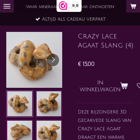
9,9
Ga
`waar mineraal en ziel elkaar ontmoeten´
direct
Altijd als cadeau verpakt
naar
de
Crazy Lace
hoofdinhoud
Agaat Slang (4)
€ 15,00
In
winkelwagen
Deze bijzondere 3D
gecarvede slang van
Crazy Lace Agaat
draagt een warme,