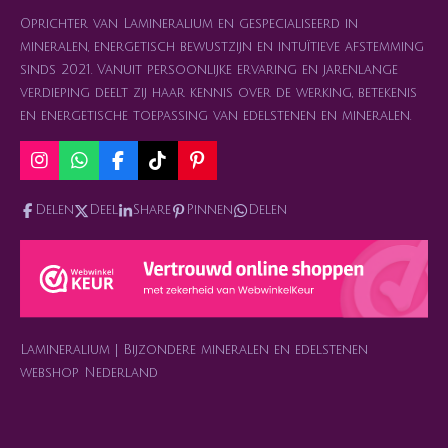
Oprichter van Lamineralium en gespecialiseerd in
mineralen, energetisch bewustzijn en intuïtieve afstemming
sinds 2021. Vanuit persoonlijke ervaring en jarenlange
verdieping deelt zij haar kennis over de werking, betekenis
en energetische toepassing van edelstenen en mineralen.
I
W
F
T
P
n
h
a
i
i
s
a
c
k
n
Delen
Deel
Share
Pinnen
Delen
t
t
e
T
t
a
s
b
o
e
g
A
o
k
r
r
p
o
e
a
p
k
s
m
t
Lamineralium | Bijzondere mineralen en edelstenen
webshop Nederland