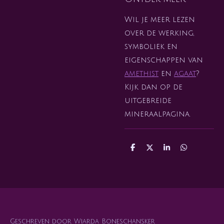
Wil je meer lezen
over de werking,
symboliek en
eigenschappen van
amethist
en
agaat
?
Kijk dan op de
uitgebreide
mineraalpagina.
D
D
S
D
e
e
h
e
l
e
a
l
e
l
r
e
n
e
n
Geschreven door Wiarda Boneschansker