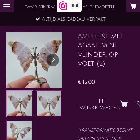
9,9
Ga
`waar mineraal en ziel elkaar ontmoeten´
direct
Altijd als cadeau verpakt
naar
de
Amethist met
hoofdinhoud
Agaat Mini
Vlinder op
Voet (2)
€ 12,00
In
winkelwagen
"Transformatie begint
vaak in stilte, diep