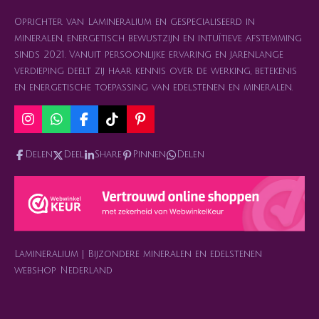
Oprichter van Lamineralium en gespecialiseerd in
mineralen, energetisch bewustzijn en intuïtieve afstemming
sinds 2021. Vanuit persoonlijke ervaring en jarenlange
verdieping deelt zij haar kennis over de werking, betekenis
en energetische toepassing van edelstenen en mineralen.
I
W
F
T
P
n
h
a
i
i
s
a
c
k
n
Delen
Deel
Share
Pinnen
Delen
t
t
e
T
t
a
s
b
o
e
g
A
o
k
r
r
p
o
e
a
p
k
s
m
t
Lamineralium | Bijzondere mineralen en edelstenen
webshop Nederland