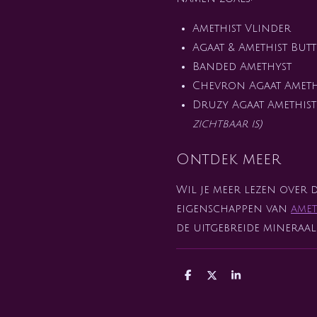
Amethist Vlinder
Agaat & Amethist Butt
Banded Amethyst
Chevron Agaat Ameth
Druzy Agaat Amethis
zichtbaar is)
Ontdek meer
Wil je meer lezen over 
eigenschappen van
amet
de uitgebreide mineraal
D
D
S
e
e
h
l
e
a
e
l
r