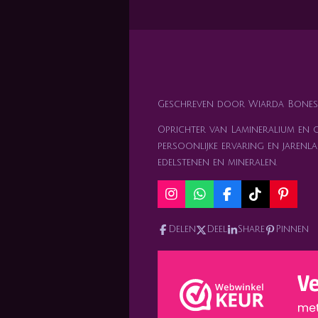
Geschreven door Wiarda Bones
Oprichter van Lamineralium en ge
persoonlijke ervaring en jarenla
edelstenen en mineralen.
I
W
F
T
P
n
h
a
i
i
s
a
c
k
n
Delen
Deel
Share
Pinnen
t
t
e
T
t
a
s
b
o
e
g
A
o
k
r
r
p
o
e
a
p
k
s
m
t