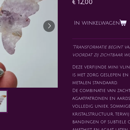
€ 12,00
In winkelwagen
"Transformatie begint vaa
voordat zij zichtbaar wo
Deze verfijnde mini vli
is met zorg geslepen en
metalen standaard.
De combinatie van zacht
agaatpatronen en aardse
volledig uniek. Sommig
kristalstructuur, terwi
bandingen of subtiele
amethist en agaat laten 