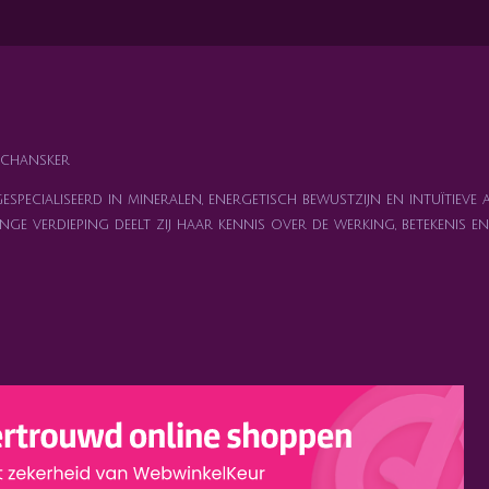
n
e
chansker
specialiseerd in mineralen, energetisch bewustzijn en intuïtieve 
nge verdieping deelt zij haar kennis over de werking, betekenis 