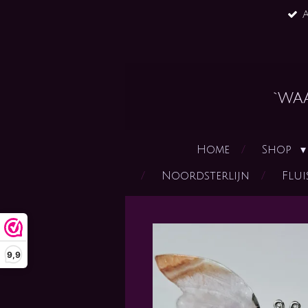
A
Ga
direct
naar
de
hoofdinhoud
`wa
Home
Shop
Noordsterlijn
Flui
9,9