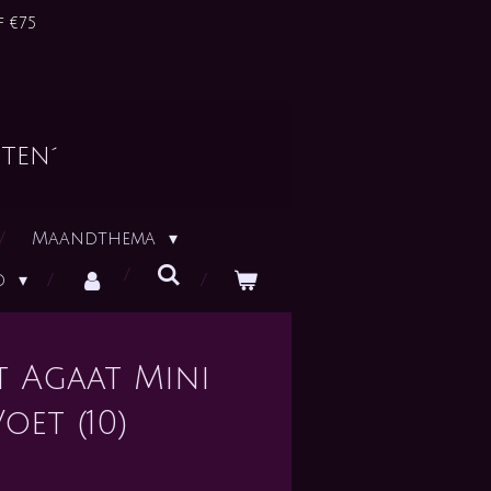
 €75
ten´
Maandthema
id
t Agaat Mini
oet (10)