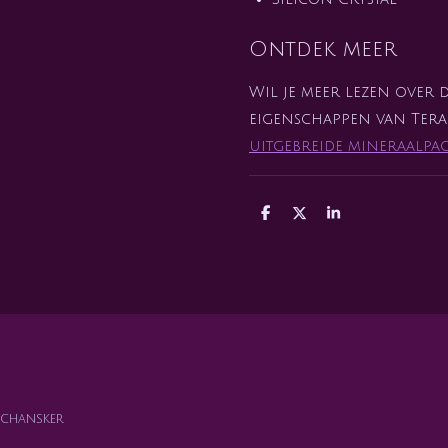
Ontdek meer
Wil je meer lezen over 
eigenschappen van Tera
uitgebreide mineraalpa
D
D
S
e
e
h
l
e
a
e
l
r
n
e
chansker