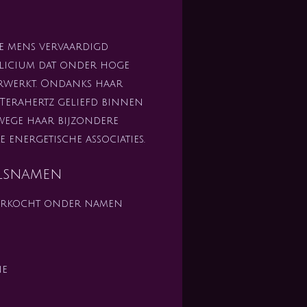
de mens vervaardigd
silicium dat onder hoge
rwerkt. Ondanks haar
Terahertz geliefd binnen
wege haar bijzondere
 energetische associaties.
lsnamen
erkocht onder namen
ne