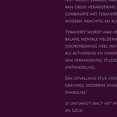
aan groei, verandering 
combinatie met Terahert
modern, krachtig en bij
Terahertz wordt vaak v
balans, mentale helderh
doorstroming. Veel men
als activerend en onde
van verandering, studie
ontwikkeling.
Een opvallend stuk voor
carvings, moderne mine
symboliek.
Je ontvangt exact het afg
en 5,2cm.