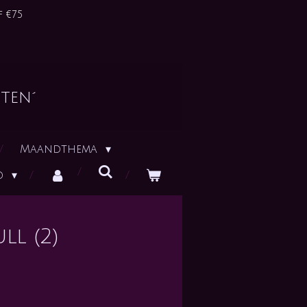
 €75
ten´
Maandthema
id
ll (2)