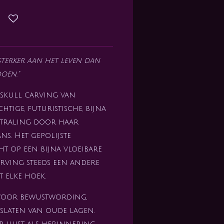
 sterker aan het leven dan
oen."
skull carving van
htige, futuristische, bijna
straling door haar
ns. Het gepolijste
ht op een bijna vloeibare
rving steeds een andere
t elke hoek.
 voor bewustwording,
slaten van oude lagen.
ar juist als herinnering