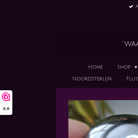
A
Ga
direct
naar
de
hoofdinhoud
`wa
Home
Shop
Noordsterlijn
Flui
9,9