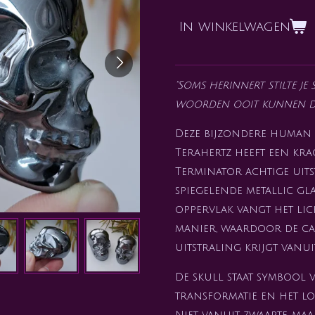
In winkelwagen
"Soms herinnert stilte je
woorden ooit kunnen d
Deze bijzondere human 
Terahertz heeft een krac
Terminator achtige uit
spiegelende metallic gla
oppervlak vangt het lic
manier, waardoor de ca
uitstraling krijgt vanui
De skull staat symbool
transformatie en het lo
Niet vanuit zwaarte, ma