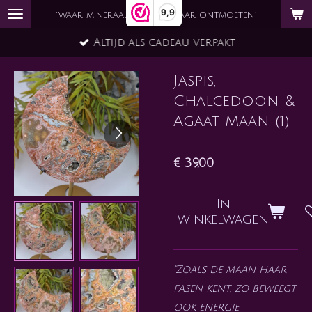
9,9
Ga
`waar mineraal en ziel elkaar ontmoeten´
direct
Altijd als cadeau verpakt
naar
de
Jaspis,
hoofdinhoud
Chalcedoon &
Agaat Maan (1)
€ 39,00
In
winkelwagen
"Zoals de maan haar
fasen kent, zo beweegt
ook energie