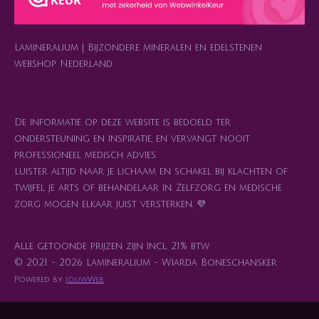
a
p
k
s
m
t
Lamineralium | Bijzondere mineralen en edelstenen
webshop Nederland
De informatie op deze website is bedoeld ter
ondersteuning en inspiratie, en vervangt nooit
professioneel medisch advies.
Luister altijd naar je lichaam en schakel bij klachten of
twijfel je arts of behandelaar in. Zelfzorg en medische
zorg mogen elkaar juist versterken. 💜
Alle getoonde prijzen zijn incl. 21% btw
© 2021 - 2026 Lamineralium - Wiarda Boneschansker
Powered by
JouwWeb