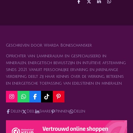
D
D
S
D
e
e
h
e
l
e
a
l
e
l
r
e
n
e
n
Geschreven door Wiarda Boneschansker
Oprichter van Lamineralium en gespecialiseerd in
mineralen, energetisch bewustzijn en intuïtieve afstemming
sinds 2021. Vanuit persoonlijke ervaring en jarenlange
verdieping deelt zij haar kennis over de werking, betekenis
en energetische toepassing van edelstenen en mineralen.
I
W
F
T
P
n
h
a
i
i
s
a
c
k
n
Delen
Deel
Share
Pinnen
Delen
t
t
e
T
t
a
s
b
o
e
g
A
o
k
r
r
p
o
e