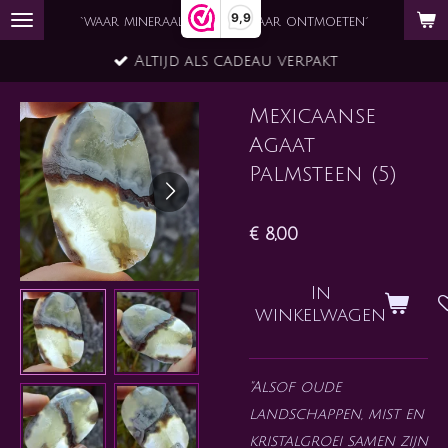
9,9
Ga
`waar mineraal en ziel elkaar ontmoeten´
direct
Altijd als cadeau verpakt
naar
de
Mexicaanse
hoofdinhoud
Agaat
Palmsteen (5)
€ 8,00
In
winkelwagen
"Alsof oude
landschappen, mist en
kristalgroei samen zijn