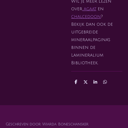
Wil je meer lezen
over
agaat
en
chalcedoon
?
Bekijk dan ook de
uitgebreide
mineraalpagina’s
binnen de
Lamineralium
Bibliotheek.
D
D
S
D
e
e
h
e
l
e
a
l
e
l
r
e
n
e
n
Geschreven door Wiarda Boneschansker