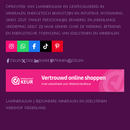
Oprichter van Lamineralium en gespecialiseerd in
mineralen, energetisch bewustzijn en intuïtieve afstemming
sinds 2021. Vanuit persoonlijke ervaring en jarenlange
verdieping deelt zij haar kennis over de werking, betekenis
en energetische toepassing van edelstenen en mineralen.
I
W
F
T
P
n
h
a
i
i
s
a
c
k
n
Delen
Deel
Share
Pinnen
Delen
t
t
e
T
t
a
s
b
o
e
g
A
o
k
r
r
p
o
e
a
p
k
s
m
t
Lamineralium | Bijzondere mineralen en edelstenen
webshop Nederland