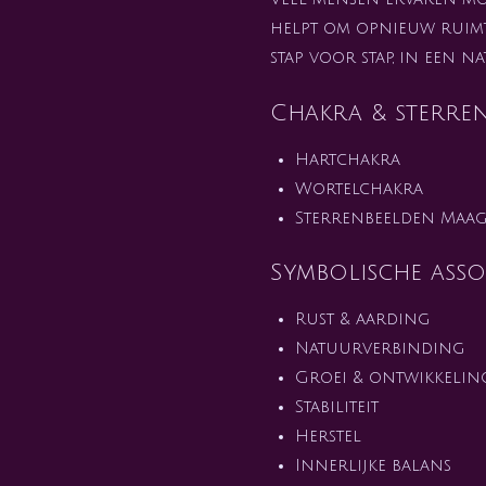
helpt om opnieuw ruimt
stap voor stap, in een n
Chakra & sterre
Hartchakra
Wortelchakra
Sterrenbeelden Maagd
Symbolische assoc
Rust & aarding
Natuurverbinding
Groei & ontwikkelin
Stabiliteit
Herstel
Innerlijke balans