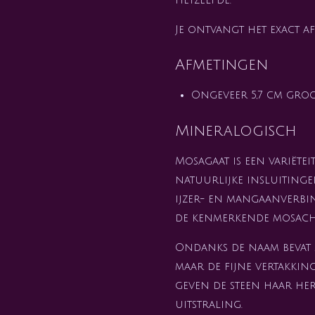
Je ontvangt het exact af
Afmetingen
Ongeveer 5,7 cm gro
Mineralogisch
Mosagaat is een variëte
natuurlijke insluiting
ijzer- en mangaanverb
de kenmerkende mosach
Ondanks de naam bevat 
maar de fijne vertakki
geven de steen haar he
uitstraling.