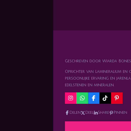
Geschreven door Wiarda Bones
Oprichter van Lamineralium en ge
persoonlijke ervaring en jarenla
edelstenen en mineralen.
I
W
F
T
P
n
h
a
i
i
s
a
c
k
n
Delen
Deel
Share
Pinnen
t
t
e
T
t
a
s
b
o
e
g
A
o
k
r