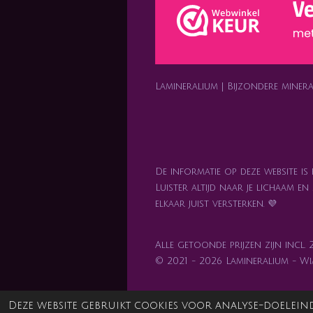
r
p
o
e
a
p
k
s
m
t
Lamineralium | Bijzondere mine
De informatie op deze website is
Luister altijd naar je lichaam e
elkaar juist versterken. 💜
Alle getoonde prijzen zijn incl.
© 2021 - 2026 Lamineralium - W
Deze website gebruikt cookies voor analyse-doeleind