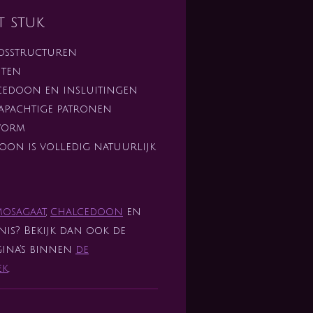
t stuk
osstructuren
nten
cedoon en insluitingen
apachtige patronen
nvorm
roon is volledig natuurlijk
mosagaat
,
chalcedoon
en
is? Bekijk dan ook de
gina’s binnen
de
ek
.