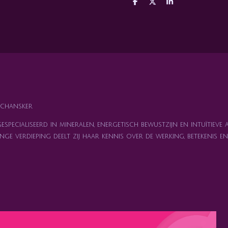
D
D
S
e
e
h
l
e
a
e
l
r
n
e
chansker
specialiseerd in mineralen, energetisch bewustzijn en intuïtieve 
nge verdieping deelt zij haar kennis over de werking, betekenis 