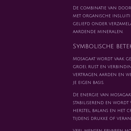
De combinatie van doo
met organische insluit
geliefd onder verzamela
aardende mineralen.
Symbolische bete
Mosagaat wordt vaak gez
groei, rust en verbindi
vertragen, aarden en w
je eigen basis.
De energie van mosagaa
stabiliserend en wordt 
herstel, balans en het 
tijdens drukke of veran
Veel mensen ervaren mos