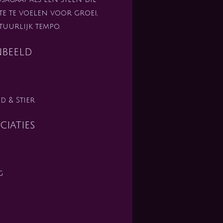
e te voelen voor groei,
atuurlijk tempo.
nbeeld
 & Stier
iaties
g