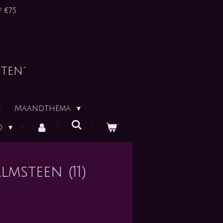
 €75
ten´
Maandthema
id
msteen (11)