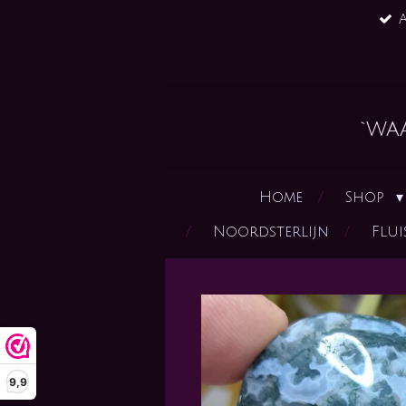
A
Ga
direct
naar
de
hoofdinhoud
`wa
Home
Shop
Noordsterlijn
Flui
9,9