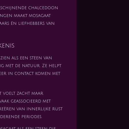
rschijnende chalcedoon
ingen maakt mosagaat
ars én liefhebbers van
kenis
ien als een steen van
ng met de natuur. Ze helpt
eer in contact komen met
t voelt zacht maar
vaak geassocieerd met
creëren van innerlijke rust
derende periodes.
agaat als een steen die