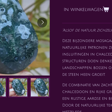
In winkelwagen
"Alsof de natuur zichzelf
Deze bijzondere mosagaa
natuurlijke patronen z
insluitingen in chalce
structuren doen denke
landschappen, bossen 
de steen heen groeit.
De combinatie van zacht
chalcedoon en rijke gr
een rustige, aardse en b
Door de natuurlijke tek
hetzelfde.