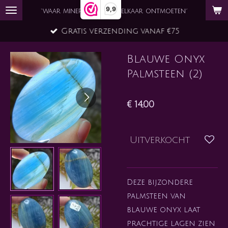
9,9
Ga
`waar mineraal en ziel elkaar ontmoeten´
direct
Gratis verzending vanaf €75
naar
de
Blauwe Onyx
hoofdinhoud
Palmsteen (2)
€ 14,00
Uitverkocht
Deze bijzondere
palmsteen van
blauwe onyx laat
prachtige lagen zien