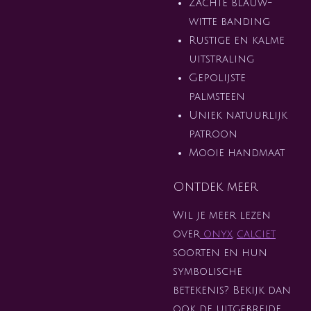
Zachte blauw-
witte banding
Rustige en kalme
uitstraling
Gepolijste
palmsteen
Uniek natuurlijk
patroon
Mooie handmaat
Ontdek meer
Wil je meer lezen
over
onyx
,
calciet
soorten en hun
symbolische
betekenis? Bekijk dan
ook de uitgebreide