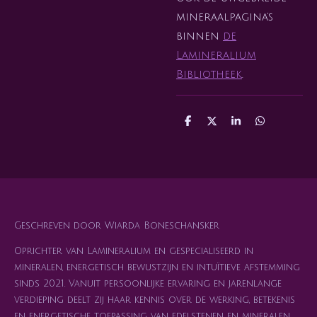
mineraalpagina’s
binnen
de
Lamineralium
Bibliotheek
.
D
D
S
D
e
e
h
e
l
e
a
l
e
l
r
e
n
e
n
Geschreven door Wiarda Boneschansker
Oprichter van Lamineralium en gespecialiseerd in
mineralen, energetisch bewustzijn en intuïtieve afstemming
sinds 2021. Vanuit persoonlijke ervaring en jarenlange
verdieping deelt zij haar kennis over de werking, betekenis
en energetische toepassing van edelstenen en mineralen.