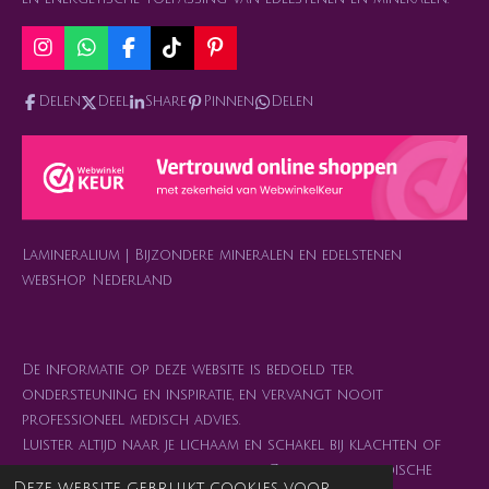
I
W
F
T
P
n
h
a
i
i
s
a
c
k
n
Delen
Deel
Share
Pinnen
Delen
t
t
e
T
t
a
s
b
o
e
g
A
o
k
r
r
p
o
e
a
p
k
s
m
t
Lamineralium | Bijzondere mineralen en edelstenen
webshop Nederland
De informatie op deze website is bedoeld ter
ondersteuning en inspiratie, en vervangt nooit
professioneel medisch advies.
Luister altijd naar je lichaam en schakel bij klachten of
twijfel je arts of behandelaar in. Zelfzorg en medische
Deze website gebruikt cookies voor