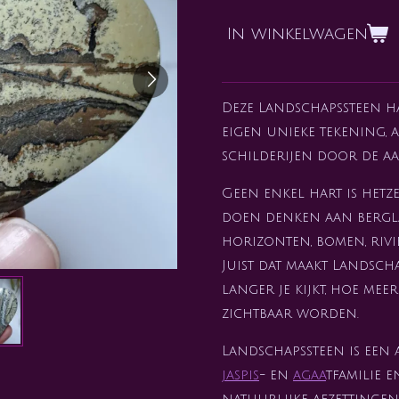
In winkelwagen
Deze Landschapssteen h
eigen unieke tekening, 
schilderijen door de aa
Geen enkel hart is hetz
doen denken aan bergla
horizonten, bomen, riv
Juist dat maakt Landsch
langer je kijkt, hoe mee
zichtbaar worden.
Landschapssteen is een 
jaspis
- en
agaa
tfamilie 
natuurlijke afzettinge