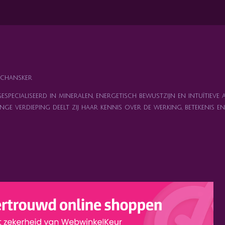
n
e
chansker
specialiseerd in mineralen, energetisch bewustzijn en intuïtieve 
nge verdieping deelt zij haar kennis over de werking, betekenis 