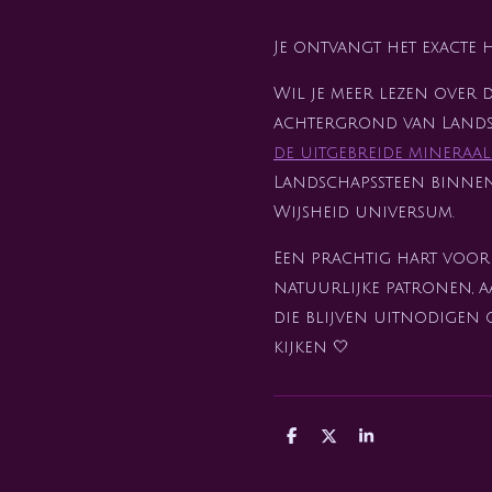
Je ontvangt het exacte 
Wil je meer lezen over 
achtergrond van Landsc
de uitgebreide mineraa
Landschapssteen binne
Wijsheid universum.
Een prachtig hart voor
natuurlijke patronen, 
die blijven uitnodigen 
kijken 🤍
D
D
S
e
e
h
l
e
a
e
l
r