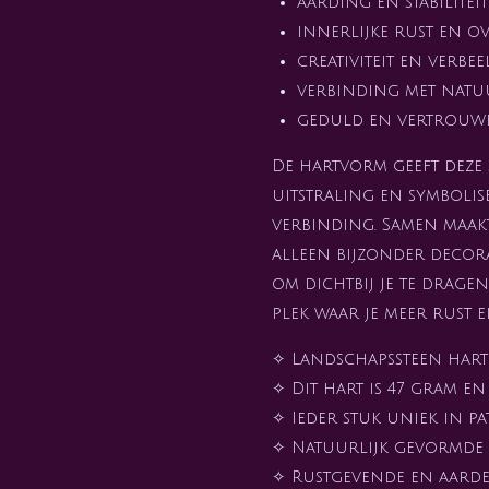
aarding en stabiliteit
innerlijke rust en o
creativiteit en verbe
verbinding met natu
geduld en vertrouwe
De hartvorm geeft deze 
uitstraling en symbolise
verbinding. Samen maakt
alleen bijzonder decora
om dichtbij je te drage
plek waar je meer rust 
✧ Landschapssteen hart
✧ Dit hart is 47 gram en
✧ Ieder stuk uniek in p
✧ Natuurlijk gevormde 
✧ Rustgevende en aard