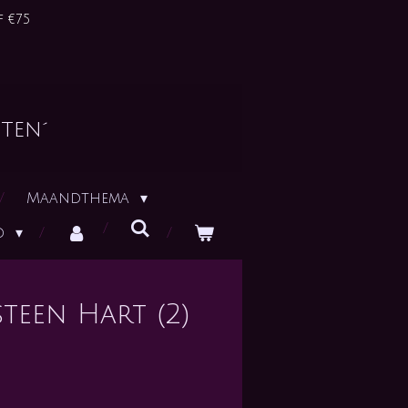
 €75
ten´
Maandthema
id
teen Hart (2)