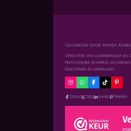
Geschreven door Wiarda Bones
Oprichter van Lamineralium en ge
persoonlijke ervaring en jarenla
edelstenen en mineralen.
I
W
F
T
P
n
h
a
i
i
s
a
c
k
n
Delen
Deel
Share
Pinnen
t
t
e
T
t
a
s
b
o
e
g
A
o
k
r
r
p
o
e
a
p
k
s
m
t