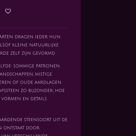
arten dragen ieder hun
alsof kleine natuurlijke
rde zelf zijn gevormd .
elfde; sommige patronen
ndschappen, mistige
ieren of oude aardlagen.
apssteen zo bijzonder, hoe
r vormen en details
aardende steensoort uit de
en ontstaat door
n van verschillende