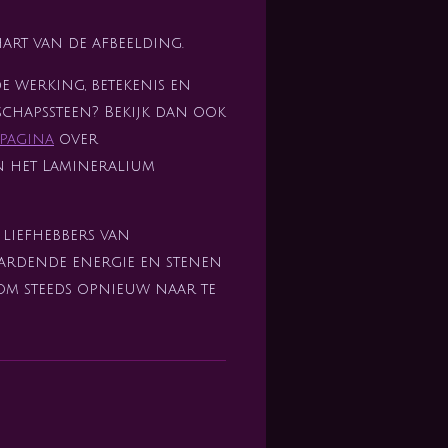
hart van de afbeelding.
de werking, betekenis en
hapssteen? Bekijk dan ook
lpagina
over
n het Lamineralium
 liefhebbers van
aardende energie en stenen
om steeds opnieuw naar te