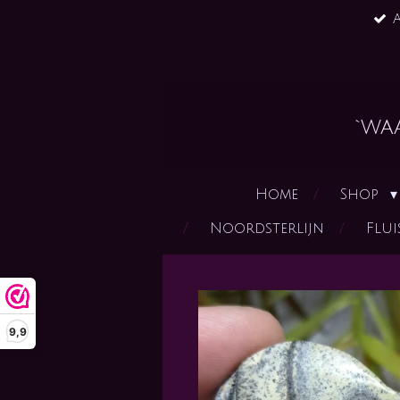
A
Ga
direct
naar
de
hoofdinhoud
`wa
Home
Shop
Noordsterlijn
Flui
9,9