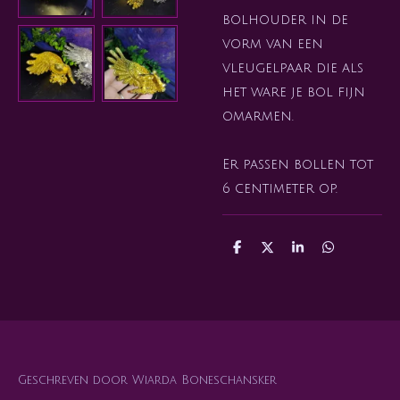
bolhouder in de
vorm van een
vleugelpaar die als
het ware je bol fijn
omarmen.
Er passen bollen tot
6 centimeter op.
D
D
S
D
e
e
h
e
l
e
a
l
e
l
r
e
n
e
n
Geschreven door Wiarda Boneschansker