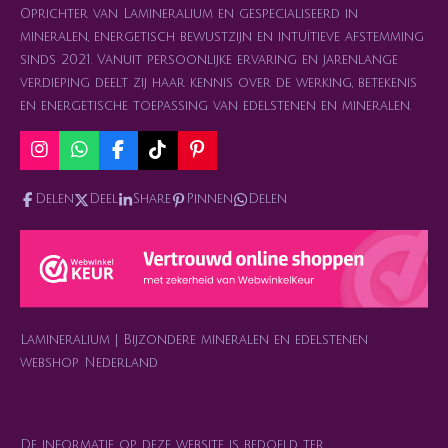
Oprichter van Lamineralium en gespecialiseerd in
mineralen, energetisch bewustzijn en intuïtieve afstemming
sinds 2021. Vanuit persoonlijke ervaring en jarenlange
verdieping deelt zij haar kennis over de werking, betekenis
en energetische toepassing van edelstenen en mineralen.
I
W
F
T
P
n
h
a
i
i
s
a
c
k
n
Delen
Deel
Share
Pinnen
Delen
t
t
e
T
t
a
s
b
o
e
g
A
o
k
r
r
p
o
e
a
p
k
s
m
t
Lamineralium | Bijzondere mineralen en edelstenen
webshop Nederland
De informatie op deze website is bedoeld ter