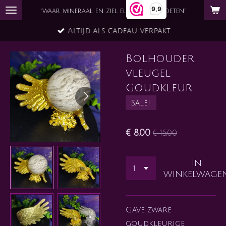
9,9
Ga
`waar mineraal en ziel elkaar ontmoeten´
direct
Altijd als cadeau verpakt
naar
de
Bolhouder
hoofdinhoud
vleugel
Goudkleur
Sale!
€ 8,00
€ 15,00
In
winkelwage
Gave zware
goudkleurige