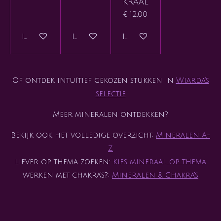
kraal
€ 12,00
In winkelwagen
In winkelwagen
In winkelwagen
Of ontdek intuïtief gekozen stukken in
Wiarda’s
selectie
Meer mineralen ontdekken?
Bekijk ook het volledige overzicht:
Mineralen A-
Z
liever op thema zoeken:
kies mineraal op thema
werken met chakra's?:
Mineralen & Chakra's