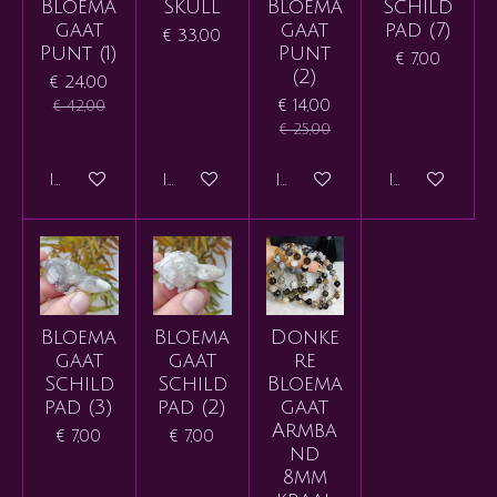
Bloema
Skull
Bloema
Schild
gaat
gaat
pad (7)
€ 33,00
Punt (1)
Punt
€ 7,00
(2)
€ 24,00
€ 14,00
€ 42,00
€ 25,00
In winkelwagen
In winkelwagen
In winkelwagen
In winkelw
Bloema
Bloema
Donke
gaat
gaat
re
Schild
Schild
Bloema
pad (3)
pad (2)
gaat
Armba
€ 7,00
€ 7,00
nd
8mm