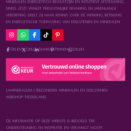
mineralen, energetisch bewustzijn en intuïtieve afstemming
sinds 2021. Vanuit persoonlijke ervaring en jarenlange
verdieping deelt zij haar kennis over de werking, betekenis
en energetische toepassing van edelstenen en mineralen.
I
W
F
T
P
n
h
a
i
i
s
a
c
k
n
Delen
Deel
Share
Pinnen
Delen
t
t
e
T
t
a
s
b
o
e
g
A
o
k
r
r
p
o
e
a
p
k
s
m
t
Lamineralium | Bijzondere mineralen en edelstenen
webshop Nederland
De informatie op deze website is bedoeld ter
ondersteuning en inspiratie, en vervangt nooit