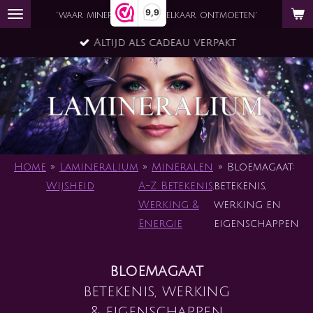
9,9
Ga
`waar mineraal en ziel elkaar ontmoeten´
direct
Altijd als cadeau verpakt
naar
de
hoofdinhoud
Home
»
Lamineralium
»
Mineralen
»
Bloemagaat:
Wijsheid
A-Z Betekenis,
betekenis,
Werking &
werking en
Energie
eigenschappen
bloemagaat
betekenis, werking
& eigenschappen