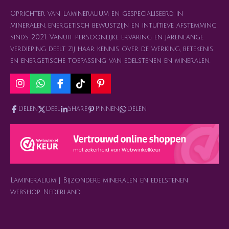
Oprichter van Lamineralium en gespecialiseerd in
mineralen, energetisch bewustzijn en intuïtieve afstemming
sinds 2021. Vanuit persoonlijke ervaring en jarenlange
verdieping deelt zij haar kennis over de werking, betekenis
en energetische toepassing van edelstenen en mineralen.
I
W
F
T
P
n
h
a
i
i
s
a
c
k
n
Delen
Deel
Share
Pinnen
Delen
t
t
e
T
t
a
s
b
o
e
g
A
o
k
r
r
p
o
e
a
p
k
s
m
t
Lamineralium | Bijzondere mineralen en edelstenen
webshop Nederland