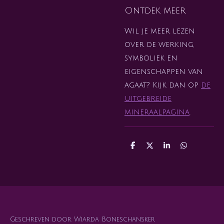
Ontdek meer
Wil je meer lezen
over de werking,
symboliek en
eigenschappen van
agaat? Kijk dan op
de
uitgebreide
mineraalpagina
.
D
D
S
D
e
e
h
e
l
e
a
l
e
l
r
e
n
e
n
Geschreven door Wiarda Boneschansker