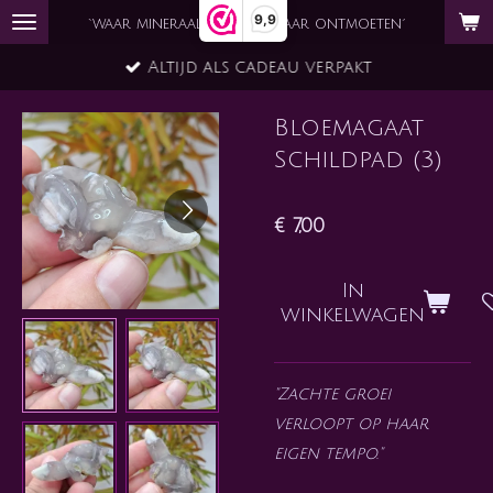
9,9
Ga
`waar mineraal en ziel elkaar ontmoeten´
direct
Altijd als cadeau verpakt
naar
de
Bloemagaat
hoofdinhoud
Schildpad (3)
€ 7,00
In
winkelwagen
"Zachte groei
verloopt op haar
eigen tempo."