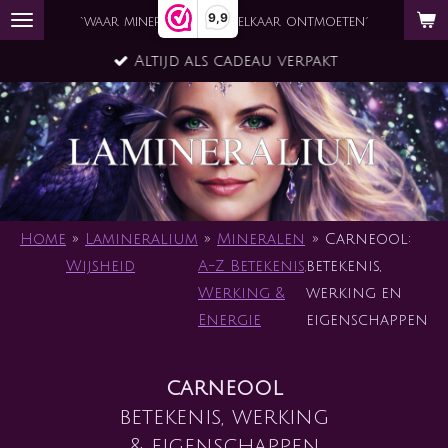
9,9
Ga
`waar mineraal en ziel elkaar ontmoeten´
direct
Altijd als cadeau verpakt
naar
de
hoofdinhoud
Home
»
Lamineralium
»
Mineralen
»
Carneool:
Wijsheid
A-Z Betekenis,
betekenis,
Werking &
werking en
Energie
eigenschappen
carneool
betekenis, werking
& eigenschappen