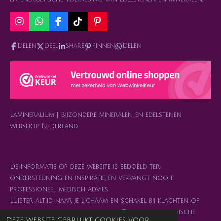
I
W
F
T
P
n
h
a
i
i
s
a
c
k
n
Delen
Deel
Share
Pinnen
Delen
t
t
e
T
t
a
s
b
o
e
g
A
o
k
r
r
p
o
e
a
p
k
s
m
t
Lamineralium | Bijzondere mineralen en edelstenen
webshop Nederland
De informatie op deze website is bedoeld ter
ondersteuning en inspiratie, en vervangt nooit
professioneel medisch advies.
Luister altijd naar je lichaam en schakel bij klachten of
twijfel je arts of behandelaar in. Zelfzorg en medische
Deze website gebruikt cookies voor