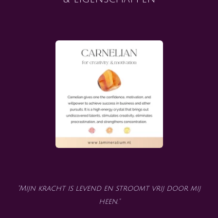
"Mijn kracht is levend en stroomt vrij door mij
heen."