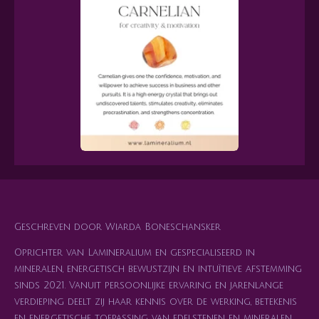
Geschreven door Wiarda Boneschansker
Oprichter van Lamineralium en gespecialiseerd in
mineralen, energetisch bewustzijn en intuïtieve afstemming
sinds 2021. Vanuit persoonlijke ervaring en jarenlange
verdieping deelt zij haar kennis over de werking, betekenis
en energetische toepassing van edelstenen en mineralen.