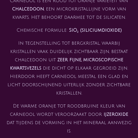
Carneool is een rood tot oranje variëteit van
chalcedoon
, een microkristallijne vorm van
kwarts. Het behoort daarmee tot de silicaten.
Chemische formule:
SiO₂ (siliciumdioxide)
In tegenstelling tot bergkristal, waarbij
kristallen vaak duidelijk zichtbaar zijn, bestaat
chalcedoon uit
zeer fijne, microscopische
kwartsvezels
die dicht op elkaar gegroeid zijn.
Hierdoor heeft carneool meestal een glad en
licht doorschijnend uiterlijk zonder zichtbare
kristallen.
De warme oranje tot roodbruine kleur van
carneool wordt veroorzaakt door
ijzeroxide
dat tijdens de vorming in het mineraal aanwezig
is.