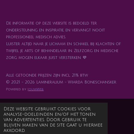
De informatie op deze website is bedoeld ter
ondersteuning en inspiratie, en vervangt nooit
professioneel medisch advies.
Luister altijd naar je lichaam en schakel bij klachten of
twijfel je arts of behandelaar in. Zelfzorg en medische
zorg mogen elkaar juist versterken. 💜
Alle getoonde prijzen zijn incl. 21% btw
© 2021 - 2026 Lamineralium - Wiarda Boneschansker
Powered by
JouwWeb
Deze website gebruikt cookies voor
analyse-doeleinden en/of het tonen
van advertenties. Door gebruik te
blijven maken van de site gaat u hiermee
akkoord.