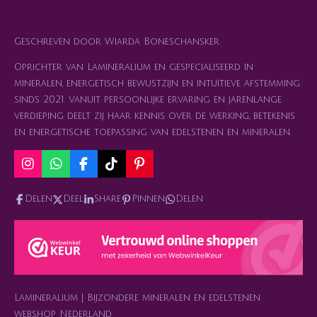
Geschreven door Wiarda Boneschansker
Oprichter van Lamineralium en gespecialiseerd in
mineralen, energetisch bewustzijn en intuïtieve afstemming
sinds 2021. Vanuit persoonlijke ervaring en jarenlange
verdieping deelt zij haar kennis over de werking, betekenis
en energetische toepassing van edelstenen en mineralen.
I
W
F
T
P
n
h
a
i
i
s
a
c
k
n
Delen
Deel
Share
Pinnen
Delen
t
t
e
T
t
a
s
b
o
e
g
A
o
k
r
r
p
o
e
a
p
k
s
m
t
Lamineralium | Bijzondere mineralen en edelstenen
webshop Nederland