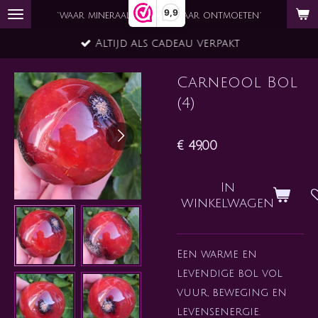
9,9
Ga
`waar mineraal en ziel elkaar ontmoeten´
direct
Altijd als cadeau verpakt
naar
de
Carneool Bol
hoofdinhoud
(4)
€ 49,00
In
winkelwagen
Een warme en
levendige bol vol
vuur, beweging en
levensenergie.