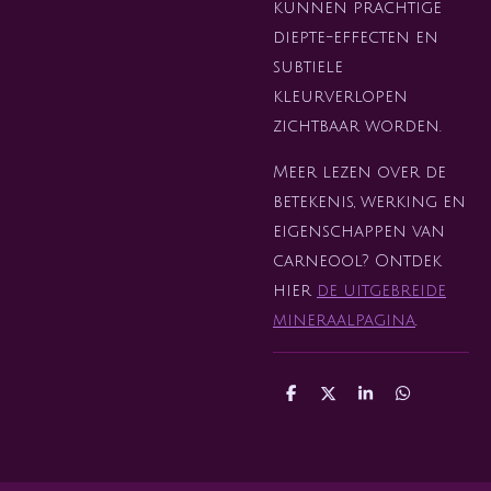
kunnen prachtige
diepte-effecten en
subtiele
kleurverlopen
zichtbaar worden.
Meer lezen over de
betekenis, werking en
eigenschappen van
carneool? Ontdek
hier
de uitgebreide
mineraalpagina
.
D
D
S
D
e
e
h
e
l
e
a
l
e
l
r
e
n
e
n